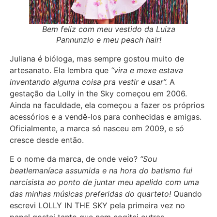
Bem feliz com meu vestido da Luiza
Pannunzio e meu peach hair!
Juliana é bióloga, mas sempre gostou muito de
artesanato. Ela lembra que
“vira e mexe estava
inventando alguma coisa pra vestir e usar”.
A
gestação da Lolly in the Sky começou em 2006.
Ainda na faculdade, ela começou a fazer os próprios
acessórios e a vendê-los para conhecidas e amigas.
Oficialmente, a marca só nasceu em 2009, e só
cresce desde então.
E o nome da marca, de onde veio?
“Sou
beatlemaníaca assumida e na hora do batismo fui
narcisista ao ponto de juntar meu apelido com uma
das minhas músicas preferidas do quarteto!
Quando
escrevi LOLLY IN THE SKY pela primeira vez no
papel gostei tanto que nem cogitei outras