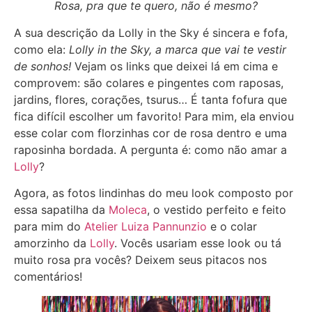
Rosa, pra que te quero, não é mesmo?
A sua descrição da Lolly in the Sky é sincera e fofa,
como ela:
Lolly in the Sky, a marca que vai te vestir
de sonhos!
Vejam os links que deixei lá em cima e
comprovem: são colares e pingentes com raposas,
jardins, flores, corações, tsurus… É tanta fofura que
fica difícil escolher um favorito! Para mim, ela enviou
esse colar com florzinhas cor de rosa dentro e uma
raposinha bordada. A pergunta é: como não amar a
Lolly
?
Agora, as fotos lindinhas do meu look composto por
essa sapatilha da
Moleca
, o vestido perfeito e feito
para mim do
Atelier Luiza Pannunzio
e o colar
amorzinho da
Lolly
. Vocês usariam esse look ou tá
muito rosa pra vocês? Deixem seus pitacos nos
comentários!