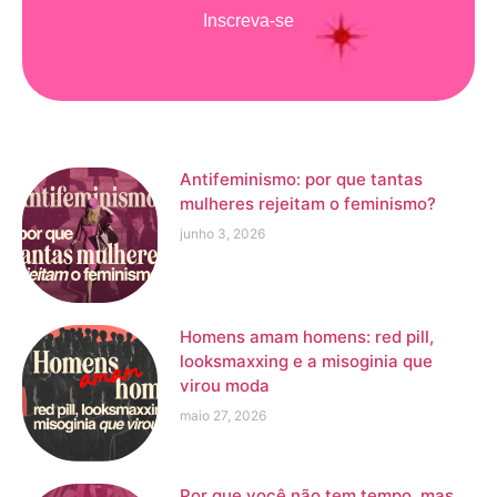
Inscreva-se
Antifeminismo: por que tantas
mulheres rejeitam o feminismo?
junho 3, 2026
Homens amam homens: red pill,
looksmaxxing e a misoginia que
virou moda
maio 27, 2026
Por que você não tem tempo, mas