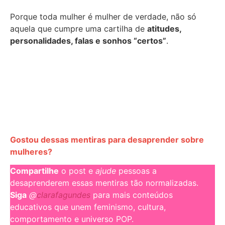
Porque toda mulher é mulher de verdade, não só
aquela que cumpre uma cartilha de
atitudes,
personalidades, falas e sonhos “certos”
.
Gostou dessas mentiras para desaprender sobre
mulheres?
Compartilhe
o post e
ajude
pessoas a
desaprenderem essas mentiras tão normalizadas.
Siga
@
clarafagundes
para mais conteúdos
educativos que unem feminismo, cultura,
comportamento e universo POP.