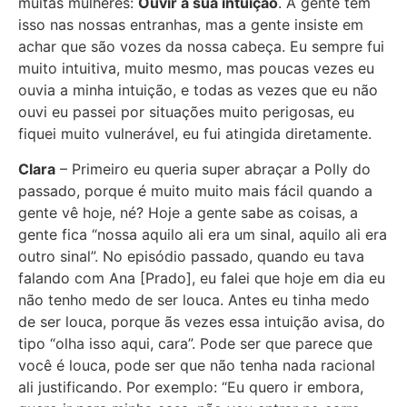
muitas mulheres:
Ouvir a sua intuição
. A gente tem
isso nas nossas entranhas, mas a gente insiste em
achar que são vozes da nossa cabeça. Eu sempre fui
muito intuitiva, muito mesmo, mas poucas vezes eu
ouvia a minha intuição, e todas as vezes que eu não
ouvi eu passei por situações muito perigosas, eu
fiquei muito vulnerável, eu fui atingida diretamente.
Clara
– Primeiro eu queria super abraçar a Polly do
passado, porque é muito muito mais fácil quando a
gente vê hoje, né? Hoje a gente sabe as coisas, a
gente fica “nossa aquilo ali era um sinal, aquilo ali era
outro sinal”. No episódio passado, quando eu tava
falando com Ana [Prado], eu falei que hoje em dia eu
não tenho medo de ser louca. Antes eu tinha medo
de ser louca, porque ãs vezes essa intuição avisa, do
tipo “olha isso aqui, cara”. Pode ser que parece que
você é louca, pode ser que não tenha nada racional
ali justificando. Por exemplo: “Eu quero ir embora,