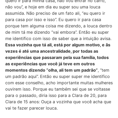
quero ir para minha casa, não vou entrar no carro,
não vou”, e hoje em dia eu super sou uma louca
assumida. Não preciso de um fato ali, “eu quero ir
para casa por isso e isso”. Eu quero ir para casa
porque tem alguma coisa me dizendo, a louca dentro
de mim tá me dizendo “vai embora”. Então eu super
me identifico com isso de saber que a intuição avisa.
Essa vozinha que tá ali, está por algum motivo, e ãs
vezes é até uma ancestralidade, por todas as
experiências que passaram pela sua família, todos
as experiências que você já teve em outros
momentos dizendo “olha, ali tem um padrão”
, “tem
um padrão aqui”. Então eu super super me identifico
com esse conselho, acho importante muitas mulheres
ouvirem isso. Porque eu também sei que se voltasse
para o passado, diria isso para a Clara de 20, para
Clara de 15 anos: Ouça a vozinha que você acha que
vai te fazer parecer louca.