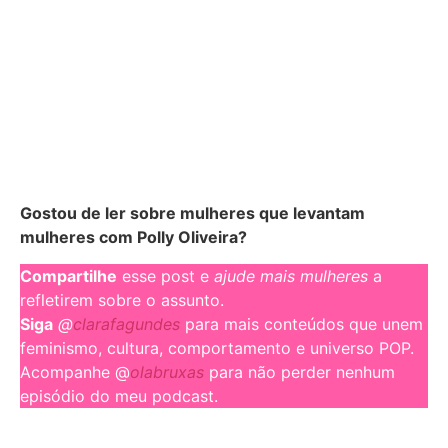
Gostou de ler sobre mulheres que levantam
mulheres com Polly Oliveira?
Compartilhe
esse post e
ajude mais mulheres
a
refletirem sobre o assunto.
Siga
@
clarafagundes
para mais conteúdos que unem
feminismo, cultura, comportamento e universo POP.
Acompanhe @
olabruxas
para não perder nenhum
episódio do meu podcast.