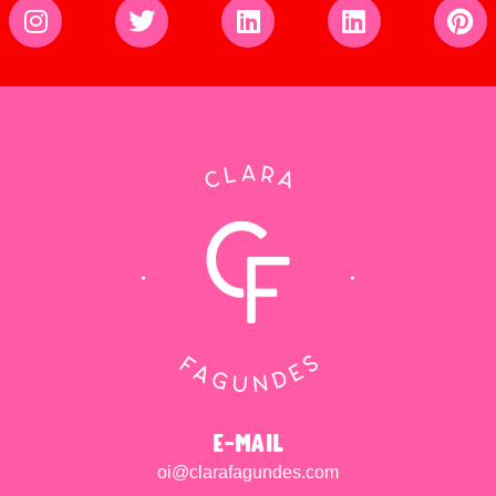
e-mail
oi@clarafagundes.com