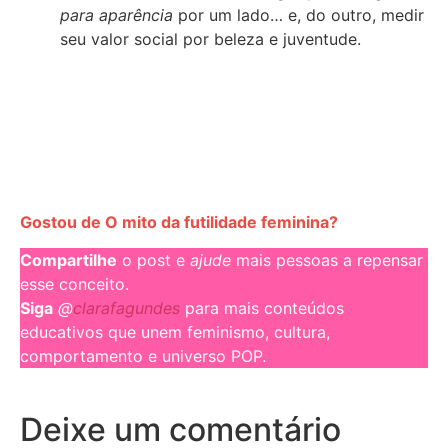
para aparência
por um lado… e, do outro, medir
seu valor social por beleza e juventude.
Gostou de O mito da futilidade feminina?
Compartilhe
o post e
ajude
mais pessoas a repensar
esse conceito.
Siga
@
clarafagundes
para mais conteúdos
educativos que unem feminismo, cultura,
comportamento e universo POP.
Deixe um comentário