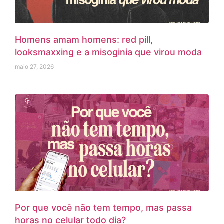
Homens amam homens: red pill,
looksmaxxing e a misoginia que virou moda
maio 27, 2026
Por que você não tem tempo, mas passa
horas no celular todo dia?