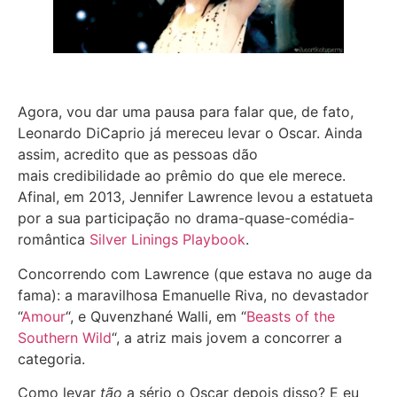
Agora, vou dar uma pausa para falar que, de fato,
Leonardo DiCaprio já mereceu levar o Oscar. Ainda
assim, acredito que as pessoas dão
mais credibilidade ao prêmio do que ele merece.
Afinal, em 2013, Jennifer Lawrence levou a estatueta
por a sua participação no drama-quase-comédia-
romântica
Silver Linings Playbook
.
Concorrendo com Lawrence (que estava no auge da
fama): a maravilhosa Emanuelle Riva, no devastador
“
Amour
“, e Quvenzhané Walli, em “
Beasts of the
Southern Wild
“, a atriz mais jovem a concorrer a
categoria.
Como levar
tão
a sério o Oscar depois disso? E eu