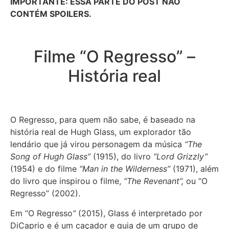
IMPORTANTE: ESSA PARTE DO POST NÃO
CONTÉM SPOILERS.
Filme “O Regresso” –
História real
O Regresso, para quem não sabe, é baseado na
história real de Hugh Glass, um explorador tão
lendário que já virou personagem da música
“The
Song of Hugh Glass”
(1915), do livro
“Lord Grizzly”
(1954) e do filme
“Man in the Wilderness”
(1971), além
do livro que inspirou o filme,
“The Revenant”,
ou “O
Regresso” (2002).
Em “O Regresso
“
(2015), Glass é interpretado por
DiCaprio e é um caçador e guia de um grupo de