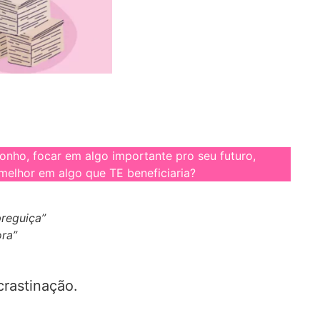
sonho, focar em algo importante pro seu futuro,
u melhor em algo que TE beneficiaria?
preguiça”
ra”
rastinação.