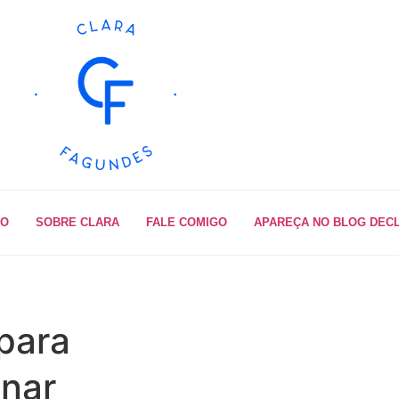
IO
SOBRE CLARA
FALE COMIGO
APAREÇA NO BLOG DEC
 para
inar