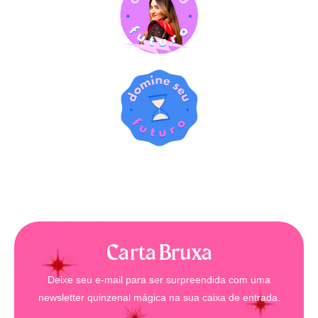
Carta Bruxa
Deixe seu e-mail para ser surpreendida com uma
newsletter quinzenal mágica na sua caixa de entrada.