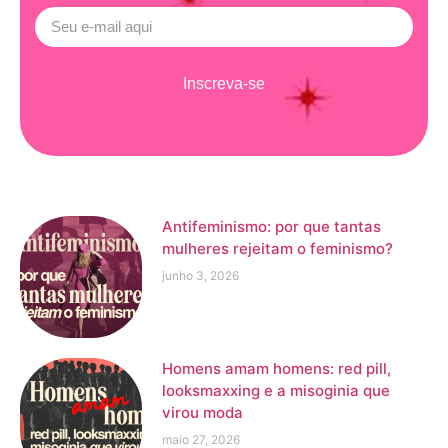
Inscreva-se
Antifeminismo: por que tantas
mulheres rejeitam o feminismo?
junho 3, 2026
Homens amam homens: red pill,
looksmaxxing e a misoginia que
virou moda
maio 27, 2026