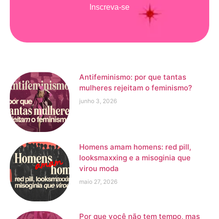
Inscreva-se
Antifeminismo: por que tantas
mulheres rejeitam o feminismo?
junho 3, 2026
Homens amam homens: red pill,
looksmaxxing e a misoginia que
virou moda
maio 27, 2026
Por que você não tem tempo, mas