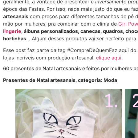
geralmente, a vontade de presentear é
inversamente prop
época das Festas. Por isso, nada mais justo do que eu fa
artesanais
com preços para diferentes tamanhos de pé de 
mão por mulheres, pra combinar com o clima de
Girl Pow
lingerie
, álbuns personalizados, canecas, quadros, choc
hortinhas
… Algum desses produtos vai ser perfeito par
Esse post faz parte da tag #CompreDeQuemFaz aqui do bl
lojas incríveis com produção artesanal,
clique aqui
.
60 presentes de Natal artesanais e feitos por mulheres po
Presentes de Natal artesanais, categoria: Moda