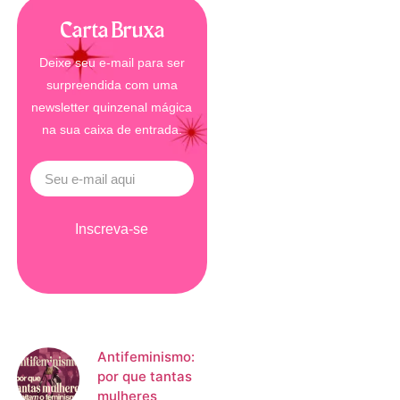
Carta Bruxa
Deixe seu e-mail para ser
surpreendida com uma
newsletter quinzenal mágica
na sua caixa de entrada.
Inscreva-se
Antifeminismo:
por que tantas
mulheres