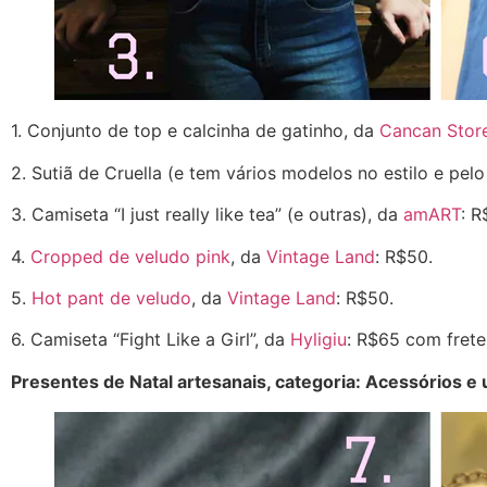
1. Conjunto de top e calcinha de gatinho, da
Cancan Stor
2. Sutiã de Cruella (e tem vários modelos no estilo e pe
3. Camiseta “I just really like tea” (e outras), da
amART
: R
4.
Cropped de veludo pink
, da
Vintage Land
: R$50.
5.
Hot pant de veludo
, da
Vintage Land
: R$50.
6. Camiseta “Fight Like a Girl”, da
Hyligiu
: R$65 com frete 
Presentes de Natal artesanais, categoria: Acessórios e 