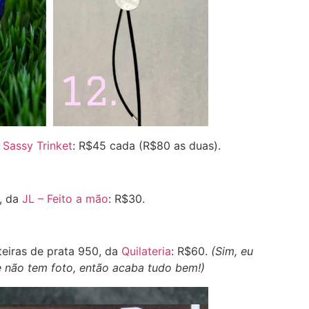
a
Sassy Trinket
: R$45 cada (R$80 as duas).
), da
JL – Feito a mão
: R$30.
teiras de prata 950, da
Quilateria
: R$60.
(Sim, eu
e não tem foto, então acaba tudo bem!)