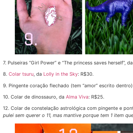
7. Pulseiras “Girl Power” e “The princess saves herself”, d
8.
Colar tsuru
, da
Lolly in the Sky
: R$30.
9. Pingente coração flechado (tem “amor” escrito dentro
10. Colar de dinossauro, da
Alma Viva
: R$25.
12. Colar de constelação astrológica com pingente e pon
pulei sem querer o 11, mas mantive porque tem 1 item qu