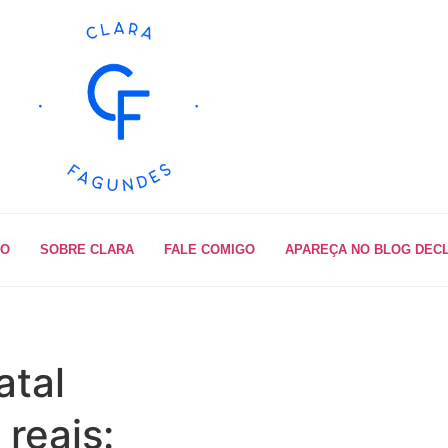
IO
SOBRE CLARA
FALE COMIGO
APAREÇA NO BLOG DEC
atal
 reais: