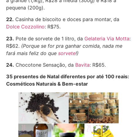
a grande (1,1kg), R$28 a média (300g) e R$18 a
pequena (200g).
22.
Casinha de biscoito e doces para montar, da
Dolce Cozzolino
: R$75.
23.
Pote de sorvete de 1 litro, da
Gelateria Via Motta
:
R$62.
(Porque se for pra ganhar comida, nada me
fará mais feliz do que
sorvete
!)
24.
Chocotone Sensação, da
Bavita
: R$65.
35 presentes de Natal diferentes por até 100 reais:
Cosméticos Naturais & Bem-estar