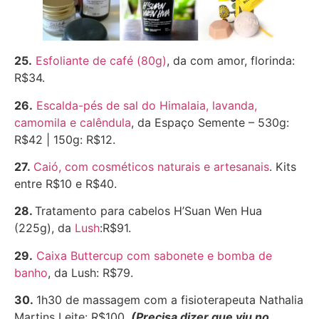
25.
Esfoliante de café (80g)
, da com amor, florinda:
R$34.
26.
Escalda-pés de sal do Himalaia, lavanda,
camomila e calêndula
, da Espaço Semente – 530g:
R$42 | 150g: R$12.
27.
Caió, com cosméticos naturais e artesanais
. Kits
entre R$10 e R$40.
28.
Tratamento para cabelos H’Suan Wen Hua
(225g), da
Lush
:R$91.
29.
Caixa Buttercup com sabonete e bomba de
banho
, da Lush: R$79.
30.
1h30 de massagem com a fisioterapeuta Nathalia
Martins Leite: R$100.
(Precisa dizer que viu no