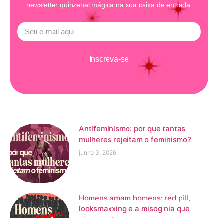
newsletter quinzenal mágica na sua caixa de entrada.
Inscreva-se
Antifeminismo: por que tantas
mulheres rejeitam o feminismo?
junho 3, 2026
Homens amam homens: red pill,
looksmaxxing e a misoginia que