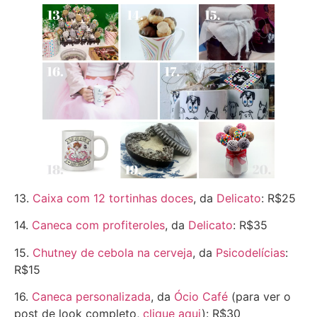
13.
Caixa com 12 tortinhas doces
, da
Delicato
: R$25
14.
Caneca com profiteroles
, da
Delicato
: R$35
15.
Chutney de cebola na cerveja
, da
Psicodelícias
:
R$15
16.
Caneca personalizada
, da
Ócio Café
(para ver o
post de look completo,
clique aqui
): R$30