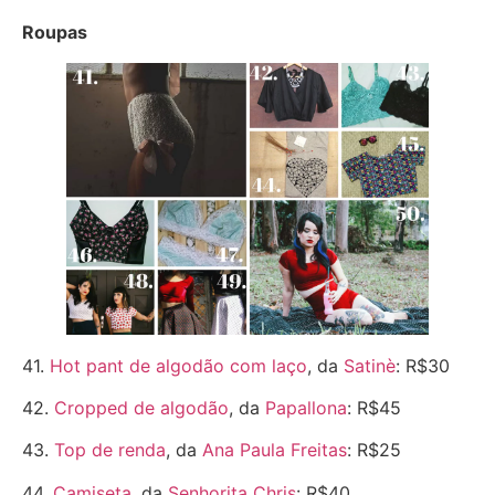
Roupas
41.
Hot pant de algodão com laço
, da
Satinè
: R$30
42.
Cropped de algodão
, da
Papallona
: R$45
43.
Top de renda
, da
Ana Paula Freitas
: R$25
44.
Camiseta
, da
Senhorita Chris
: R$40