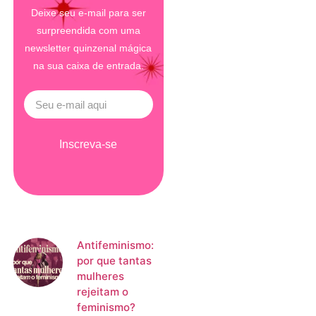
Deixe seu e-mail para ser
surpreendida com uma
newsletter quinzenal mágica
na sua caixa de entrada.
Inscreva-se
Antifeminismo:
por que tantas
mulheres
rejeitam o
feminismo?