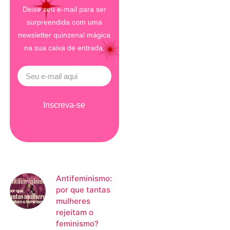
Deixe seu e-mail para ser
surpreendida com uma
newsletter quinzenal mágica
na sua caixa de entrada.
Inscreva-se
Antifeminismo:
por que tantas
mulheres
rejeitam o
feminismo?