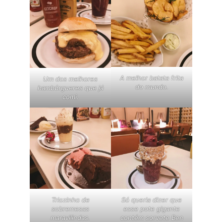
A melhor batata frita
Um dos melhores
do mundo.
hambúrgueres que já
comi.
Triozinho de
Só queria dizer que
sobremesas
esse pote gigante
maravilindas.
contém sorvete Ben