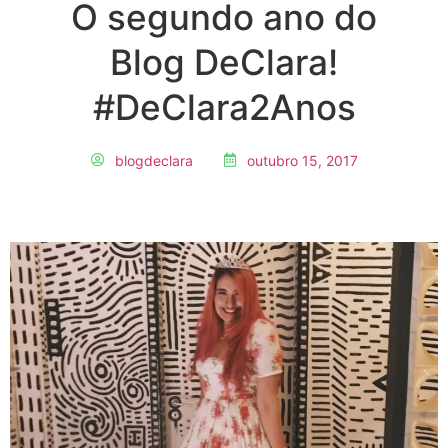
O segundo ano do
Blog DeClara!
#DeClara2Anos
blogdeclara
outubro 15, 2017