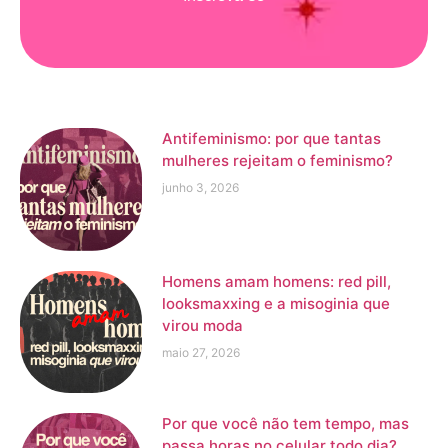
Antifeminismo: por que tantas
mulheres rejeitam o feminismo?
junho 3, 2026
Homens amam homens: red pill,
looksmaxxing e a misoginia que
virou moda
maio 27, 2026
Por que você não tem tempo, mas
passa horas no celular todo dia?