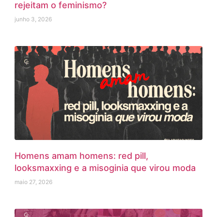
rejeitam o feminismo?
junho 3, 2026
Homens amam homens: red pill,
looksmaxxing e a misoginia que virou moda
maio 27, 2026