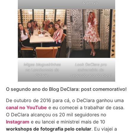
& Jerry’s.
Migas blogueirinhas
Look DeClara pro
na Lanchonete da
aniversário de
Cidade.
segundo ano do blog!
O segundo ano do Blog DeClara: post comemorativo!
De outubro de 2016 para cá, o DeClara ganhou uma
canal no YouTube
e eu comecei a trabalhar de casa.
O DeClara alcançou os 20 mil seguidores no
Instagram
e eu lancei e ministrei mais de 10
workshops de fotografia pelo celular
. Eu viajei a