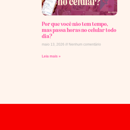
Por que você não tem tempo,
mas passa horas no celular todo
dia?
maio 13, 2026
Nenhum comentário
Leia mais »