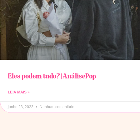
Eles podem tudo? |AnálisePop
LEIA MAIS »
junho 23, 2023
Nenhum comentário