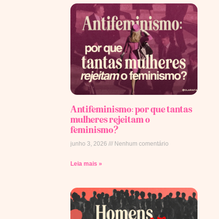
Antifeminismo: por que tantas
mulheres rejeitam o
feminismo?
junho 3, 2026
Nenhum comentário
Leia mais »