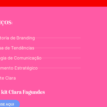
IÇOS:
toria de Branding
sa de Tendências
égia de Comunicação
amento Estratégico
te Clara
 kit Clara Fagundes
SE AQUI