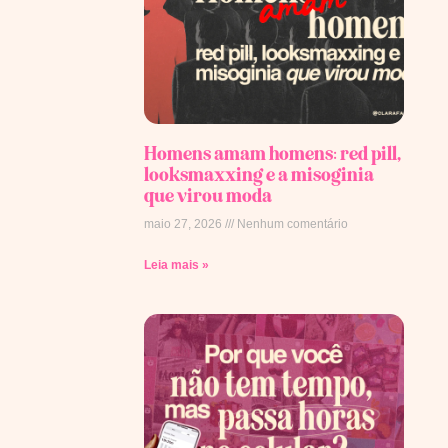
Homens amam homens: red pill,
looksmaxxing e a misoginia
que virou moda
maio 27, 2026
Nenhum comentário
Leia mais »