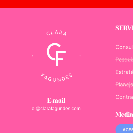
SERV
Consul
Pesqui
Estrat
Planej
Contra
E-mail
oi@clarafagundes.com
Media
ACES