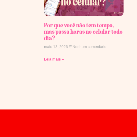
Por que você não tem tempo,
mas passa horas no celular todo
dia?
maio 13, 2026
Nenhum comentário
Leia mais »