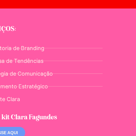
IÇOS:
toria de Branding
sa de Tendências
égia de Comunicação
amento Estratégico
te Clara
 kit Clara Fagundes
SE AQUI