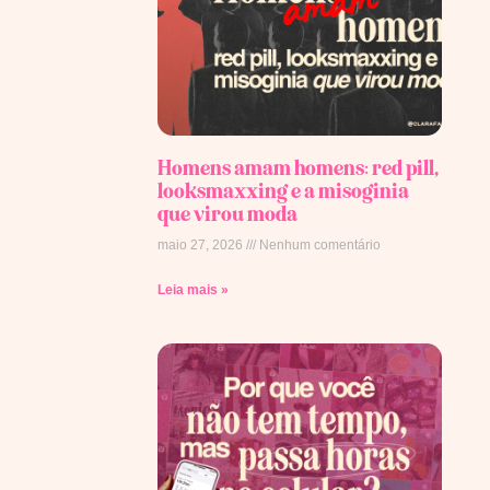
Homens amam homens: red pill,
looksmaxxing e a misoginia
que virou moda
maio 27, 2026
Nenhum comentário
Leia mais »