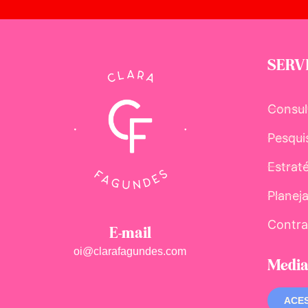
SERV
Consul
Pesqui
Estrat
Planej
Contra
E-mail
oi@clarafagundes.com
Media
ACES