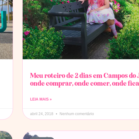
Meu roteiro de 2 dias em Campos do 
onde comprar, onde comer, onde ficar
LEIA MAIS »
abril 24, 2018
Nenhum comentário