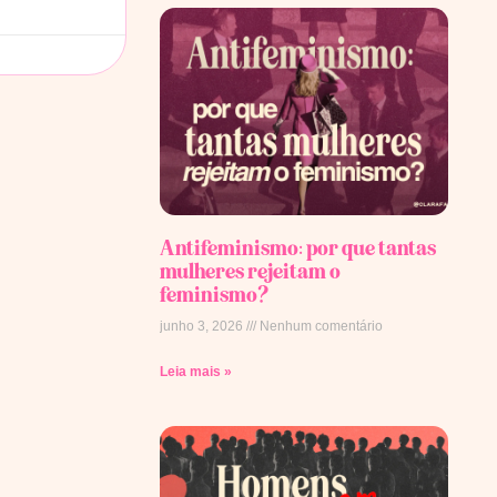
Antifeminismo: por que tantas
mulheres rejeitam o
feminismo?
junho 3, 2026
Nenhum comentário
Leia mais »