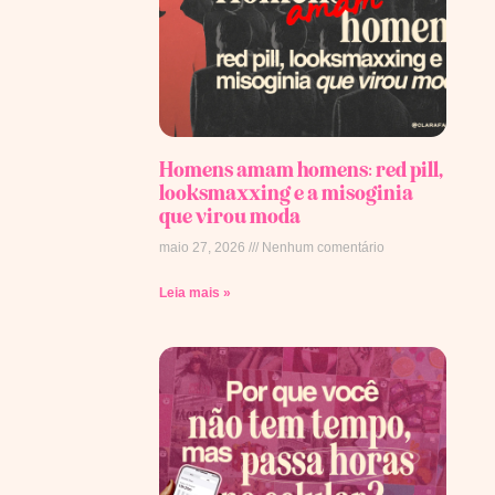
Homens amam homens: red pill,
looksmaxxing e a misoginia
que virou moda
maio 27, 2026
Nenhum comentário
Leia mais »