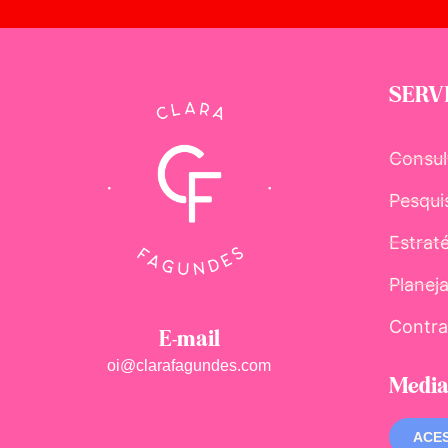
SERV
Consul
Pesqui
Estrat
Planej
Contra
E-mail
oi@clarafagundes.com
Media
ACES