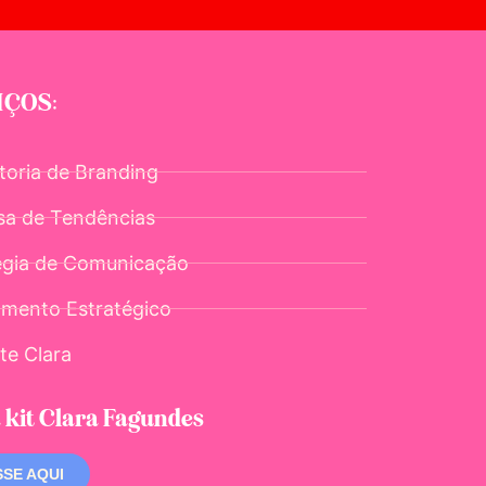
IÇOS:
toria de Branding
sa de Tendências
égia de Comunicação
amento Estratégico
te Clara
 kit Clara Fagundes
SE AQUI