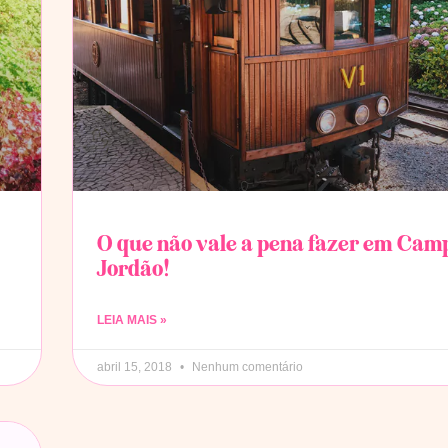
O que não vale a pena fazer em Cam
Jordão!
LEIA MAIS »
abril 15, 2018
Nenhum comentário