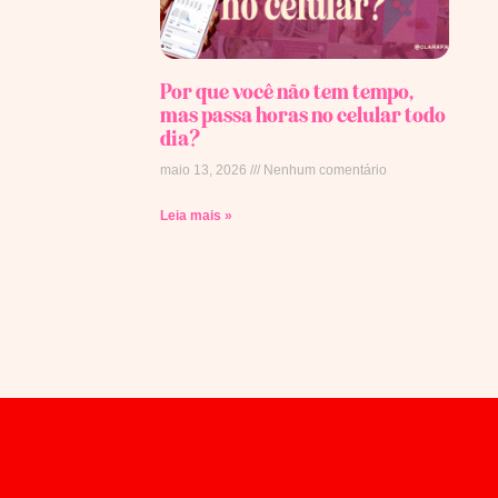
Por que você não tem tempo,
mas passa horas no celular todo
dia?
maio 13, 2026
Nenhum comentário
Leia mais »