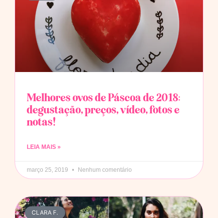
Melhores ovos de Páscoa de 2018:
degustação, preços, vídeo, fotos e
notas!
LEIA MAIS »
março 25, 2019
Nenhum comentário
CLARA F.