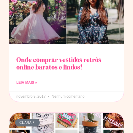
Onde comprar vestidos retrôs
online baratos e lindos!
LEIA MAIS »
novembro 9, 2017
Nenhum comentário
CLARA F.