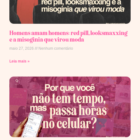
Homens amam homens: red pill, looksmaxxing
e a misoginia que virou moda
maio 27, 2026
Nenhum comentário
Leia mais »