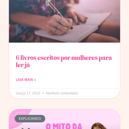
6 livros escritos por mulheres para
ler já
LEIA MAIS »
março 17, 2022
Nenhum comentário
EXPLICANDO