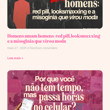
Homens amam homens: red pill, looksmaxxing
e a misoginia que virou moda
maio 27, 2026
Nenhum comentário
Leia mais »