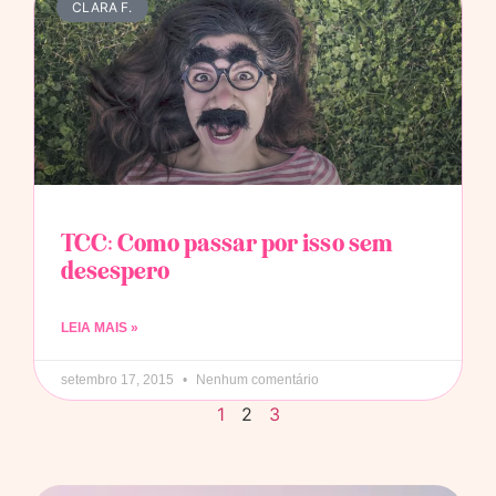
CLARA F.
TCC: Como passar por isso sem
desespero
LEIA MAIS »
setembro 17, 2015
Nenhum comentário
1
2
3