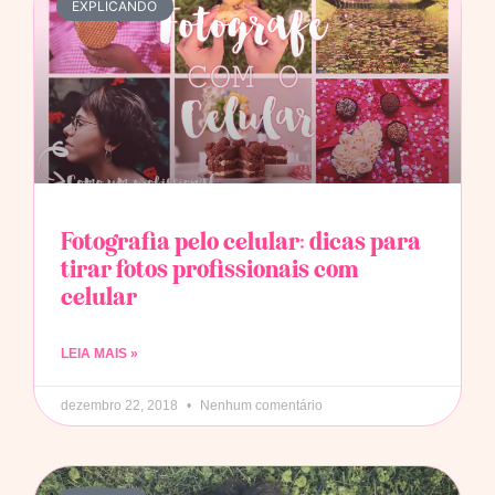
EXPLICANDO
Fotografia pelo celular: dicas para
tirar fotos profissionais com
celular
LEIA MAIS »
dezembro 22, 2018
Nenhum comentário