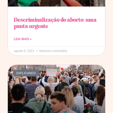
Descriminalização do aborto: uma
pauta urgente
LEIA MAIS »
agosto 5, 2021
Nenhum comentário
EXPLICANDO