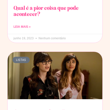
Qual é a pior coisa que pode
acontecer?
LEIA MAIS »
junho 19, 2023
Nenhum comentário
LISTAS