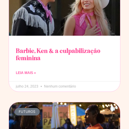
Barbie, Ken & a culpabilização
feminina
LEIA MAIS »
julho 24, 2023
Nenhum comentário
FUTUROS