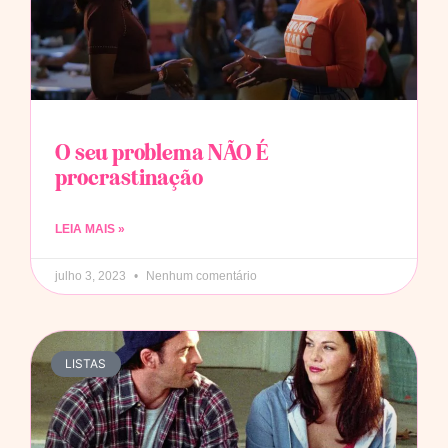
O seu problema NÃO É
procrastinação
LEIA MAIS »
julho 3, 2023
Nenhum comentário
LISTAS