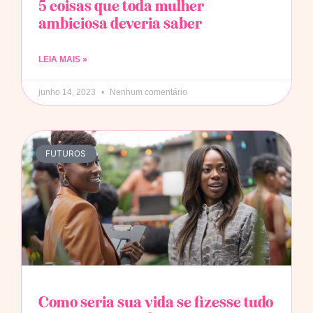
5 coisas que toda mulher
ambiciosa deveria saber
LEIA MAIS »
junho 14, 2023
Nenhum comentário
FUTUROS
Como seria sua vida se fizesse tudo