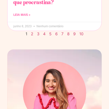
que procrastina?
LEIA MAIS »
junho 8, 2023
Nenhum comentário
1
2
3
4
5
6
7
8
9
10