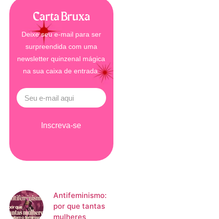
Carta Bruxa
Deixe seu e-mail para ser
surpreendida com uma
newsletter quinzenal mágica
na sua caixa de entrada.
Inscreva-se
Antifeminismo:
por que tantas
mulheres