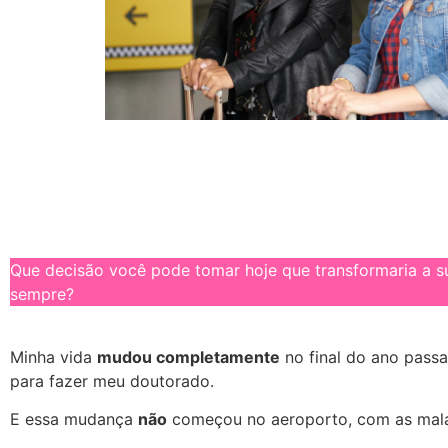
Que decisão você pode tomar hoje que transformaria a s
sempre?
Minha vida
mudou completamente
no final do ano pas
para fazer meu doutorado.
E essa mudança
não
começou no aeroporto, com as malas