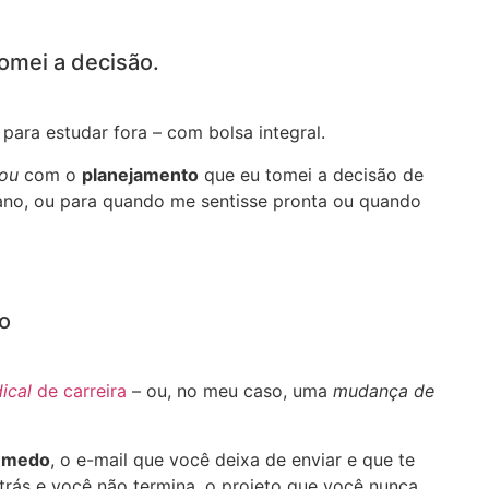
mei a decisão.
para estudar fora – com bolsa integral.
ou
com o
planejamento
que eu tomei a decisão de
 ano, ou para quando me sentisse pronta ou quando
ão
dical
de carreira
– ou, no meu caso, uma
mudança de
r
medo
, o e-mail que você deixa de enviar e que te
 trás e você não termina, o projeto que você nunca