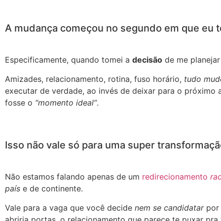
A mudança começou no segundo em que eu to
Especificamente, quando tomei a
decisão
de me planejar 
Amizades, relacionamento, rotina, fuso horário,
tudo mud
executar de verdade, ao invés de deixar para o próximo
fosse o
“momento ideal”
.
Isso não vale só para uma super transformaç
Não estamos falando apenas de um
redirecionamento
ra
país
e de continente.
Vale para a vaga que você decide
nem se candidatar
po
abriria portas, o relacionamento que parece te puxar pra