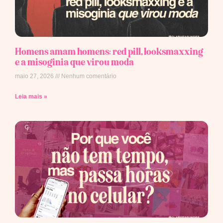
Homens amam homens: red pill, looksmaxxing
e a misoginia que virou moda
maio 27, 2026
Nenhum comentário
Leia mais »