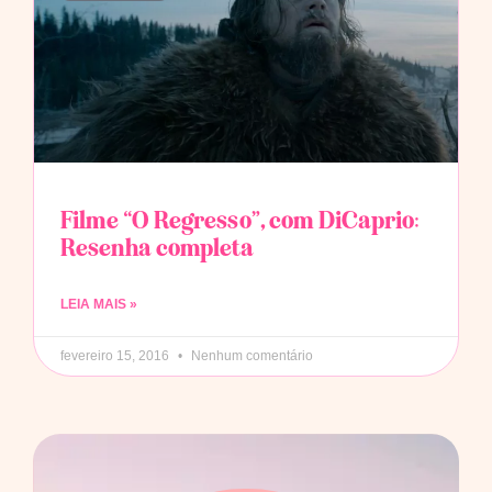
Filme “O Regresso”, com DiCaprio:
Resenha completa
LEIA MAIS »
fevereiro 15, 2016
Nenhum comentário