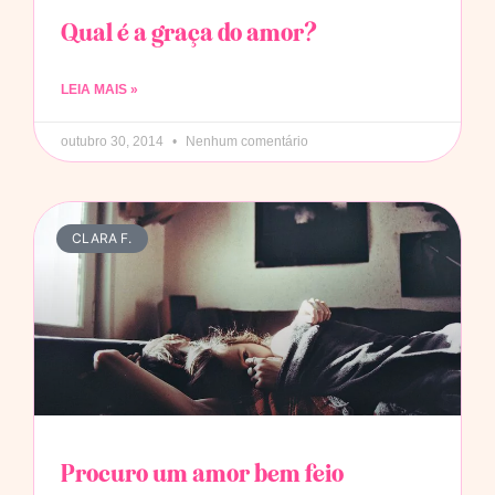
Qual é a graça do amor?
LEIA MAIS »
outubro 30, 2014
Nenhum comentário
CLARA F.
Procuro um amor bem feio