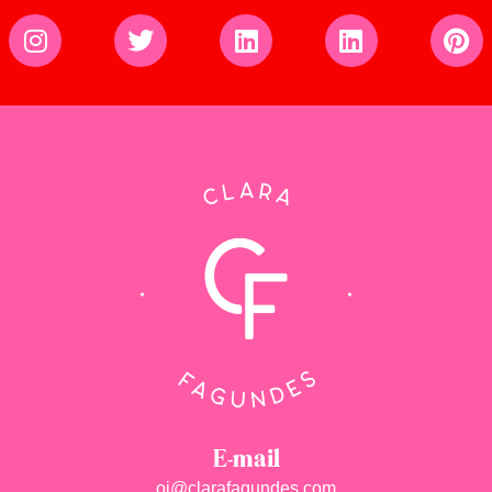
E-mail
oi@clarafagundes.com