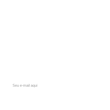
Carta Bruxa
Deixe seu e-mail para ser surpreendida com uma
newsletter quinzenal mágica na sua caixa de entrada.
Inscreva-se