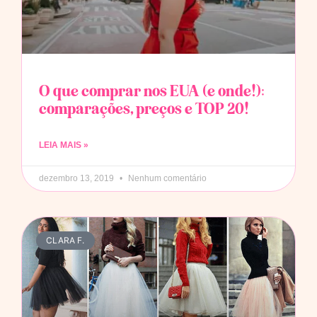
O que comprar nos EUA (e onde!):
comparações, preços e TOP 20!
LEIA MAIS »
dezembro 13, 2019
Nenhum comentário
CLARA F.