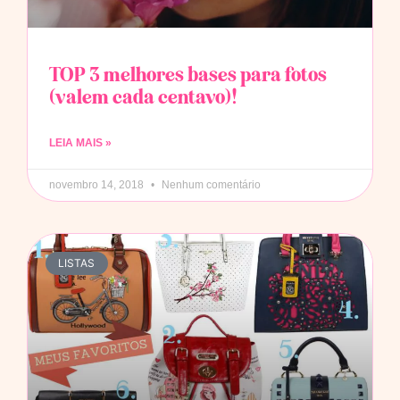
TOP 3 melhores bases para fotos
(valem cada centavo)!
LEIA MAIS »
novembro 14, 2018
Nenhum comentário
LISTAS