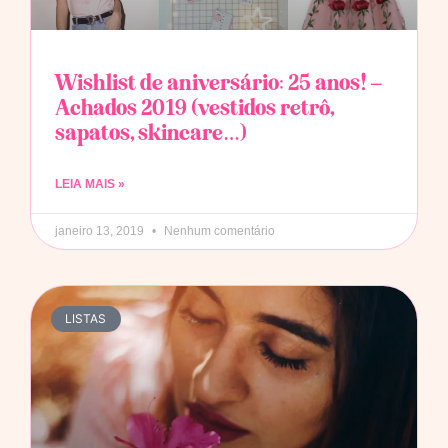
Wishlist de aniversário: 25 anos! –
Achados 2019 (vestidos retrô,
sapatos, skincare…)
LEIA MAIS »
janeiro 13, 2019
Nenhum comentário
LISTAS