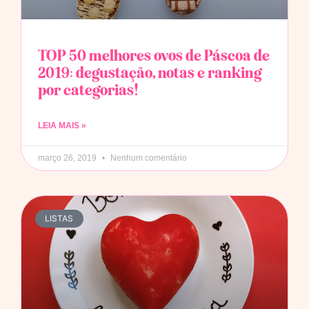
TOP 50 melhores ovos de Páscoa de
2019: degustação, notas e ranking
por categorias!
LEIA MAIS »
março 26, 2019
Nenhum comentário
LISTAS