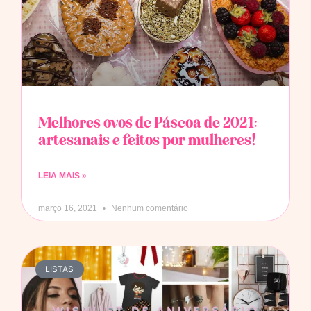
Melhores ovos de Páscoa de 2021:
artesanais e feitos por mulheres!
LEIA MAIS »
março 16, 2021
Nenhum comentário
LISTAS