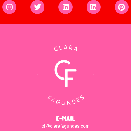
e-mail
oi@clarafagundes.com