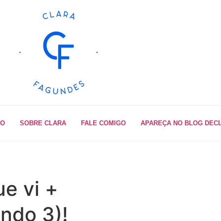
IO
SOBRE CLARA
FALE COMIGO
APAREÇA NO BLOG DEC
ue vi +
ndo 3)!