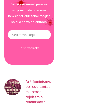
Deixe seu e-mail para ser
surpreendida com uma
newsletter quinzenal mágica
na sua caixa de entrada.
Inscreva-se
Antifeminismo:
por que tantas
mulheres
rejeitam o
feminismo?