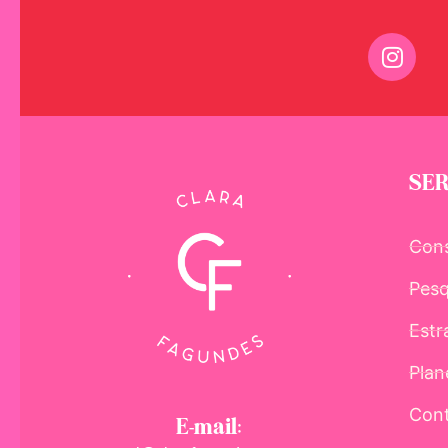
SER
Cons
Pesq
Estr
Plan
Cont
E-mail: