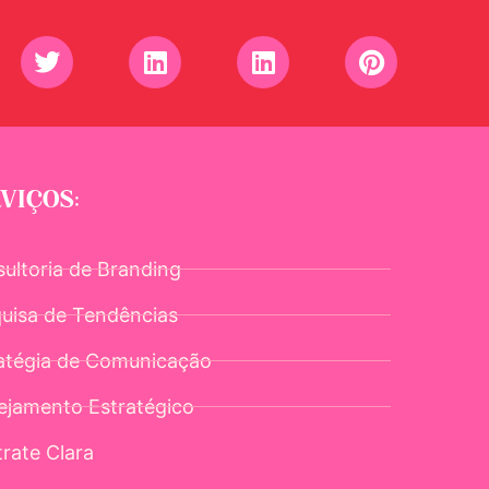
VIÇOS:
ultoria de Branding
uisa de Tendências
atégia de Comunicação
ejamento Estratégico
rate Clara