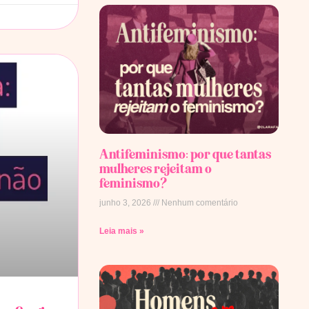
Antifeminismo: por que tantas
mulheres rejeitam o
feminismo?
junho 3, 2026
Nenhum comentário
Leia mais »