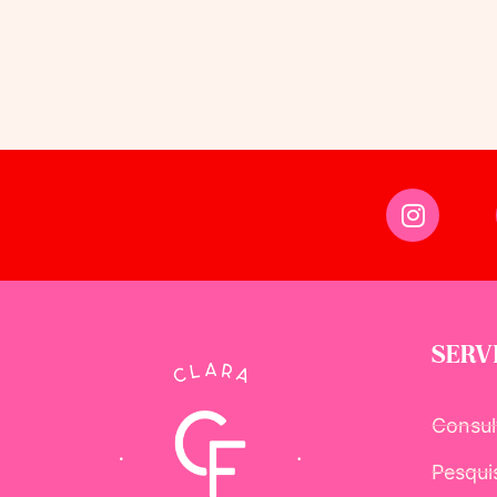
SERV
Consul
Pesqui