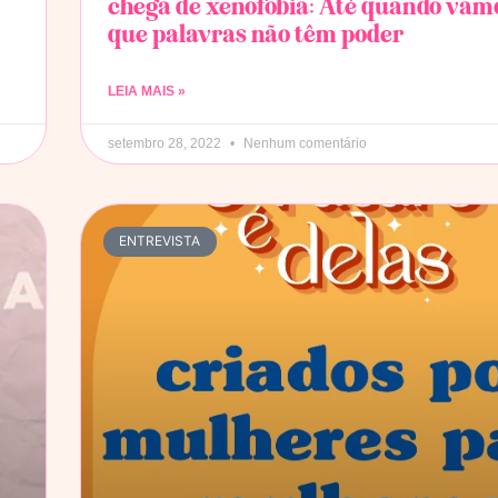
chega de xenofobia: Até quando vamo
que palavras não têm poder
LEIA MAIS »
setembro 28, 2022
Nenhum comentário
ENTREVISTA