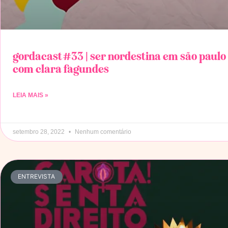
gordacast#33 | ser nordestina em são paulo
com clara fagundes
LEIA MAIS »
setembro 28, 2022
Nenhum comentário
ENTREVISTA