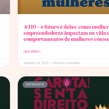
#110 – o futuro é delas: como mulhe
empreendedoras impactam na vida
comportamentos de mulheres consu
LEIA MAIS »
setembro 28, 2022
Nenhum comentário
ENTREVISTA