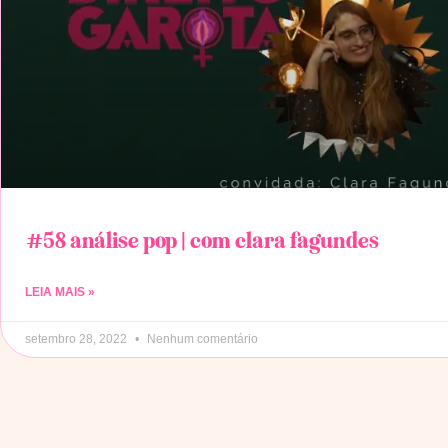
#58 análise pop | com clara fagundes
LEIA MAIS »
setembro 28, 2022
Nenhum comentário