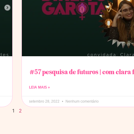
#57 pesquisa de futuros | com clara
LEIA MAIS »
setembro 28, 2022
Nenhum comentário
1
2