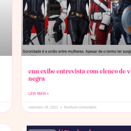
cnn exibe entrevista com elenco de 
negra
LEIA MAIS »
setembro 28, 2022
Nenhum comentário