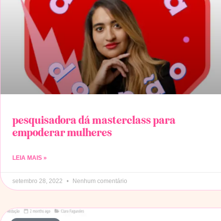
pesquisadora dá masterclass para
empoderar mulheres
LEIA MAIS »
setembro 28, 2022
Nenhum comentário