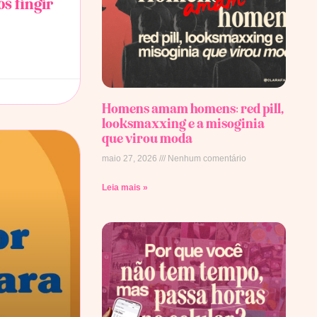
s fingir
Homens amam homens: red pill,
looksmaxxing e a misoginia
que virou moda
maio 27, 2026
Nenhum comentário
Leia mais »