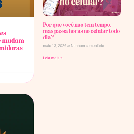
Por que você não tem tempo,
mas passa horas no celular todo
res
dia?
 e mudam
maio 13, 2026
Nenhum comentário
midoras
Leia mais »