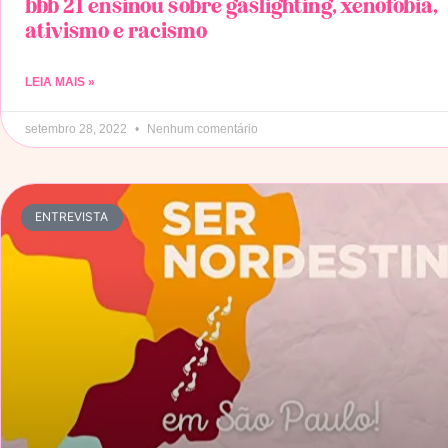
bbb 21 ensinou sobre gaslighting, xenofobia,
ativismo e racismo
LEIA MAIS »
setembro 28, 2022
Nenhum comentário
ENTREVISTA