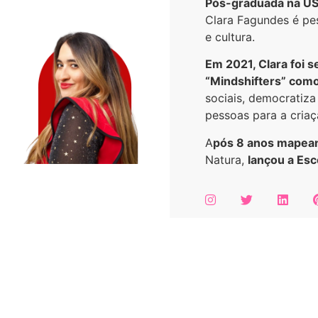
Pós-graduada na USP
Clara Fagundes é pes
e cultura.
Em 2021, Clara foi 
“Mindshifters” como
sociais, democratiz
pessoas para a criaç
A
pós 8 anos mapean
Natura,
lançou a Esc