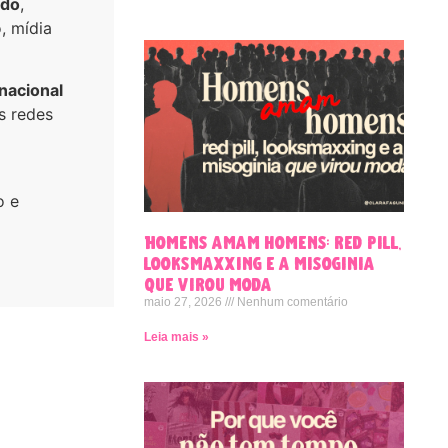
ido
,
, mídia
nacional
 redes
o e
Homens amam homens: red pill,
looksmaxxing e a misoginia
que virou moda
maio 27, 2026
Nenhum comentário
Leia mais »