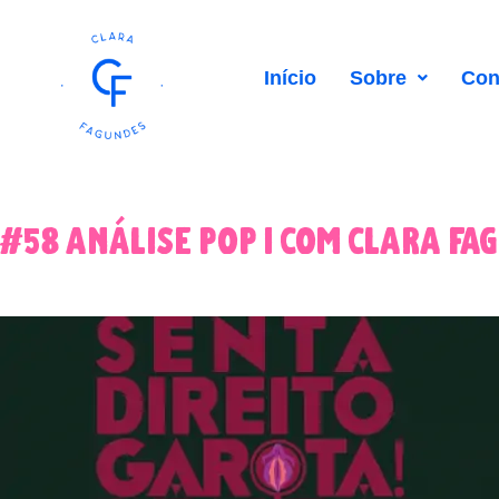
Início
Sobre
Con
#58 análise pop | com clara fa