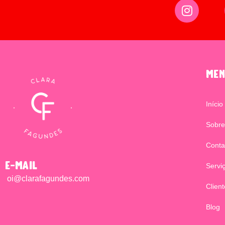
men
Início
Sobre
Conta
e-mail
Servi
oi@clarafagundes.com
Clien
Blog