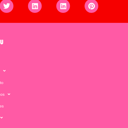
u
to
ços
tes