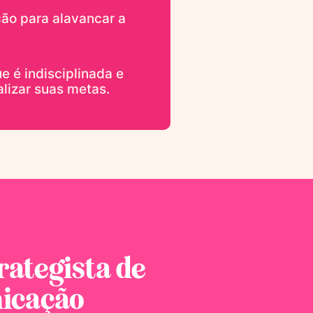
ão para alavancar a
e é indisciplinada e
alizar suas metas.
rategista de
icação