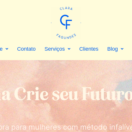
e
Contato
Serviços
Clientes
Blog
a Crie seu Futur
ra para mulheres com método infalíve