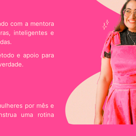
ado com a mentora
as, inteligentes e
das.
étodo e apoio para
 verdade.
mulheres por mês e
strua uma rotina