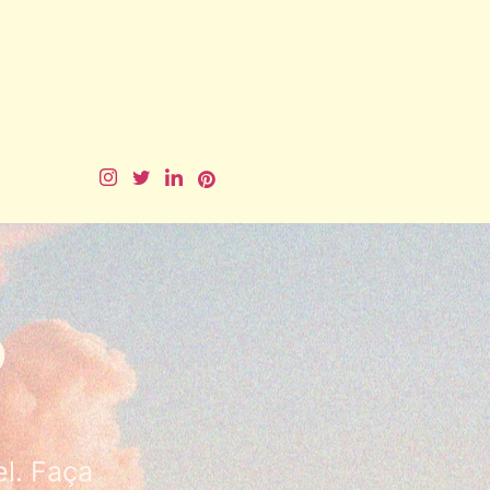
o
l. Faça