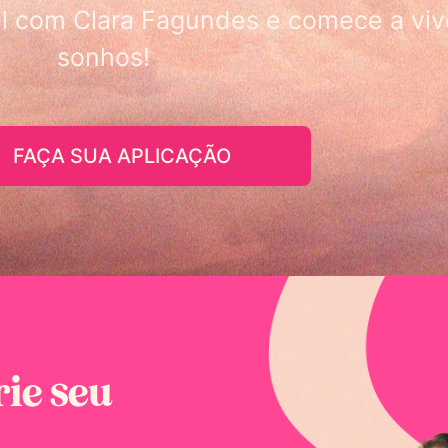
al com Clara Fagundes e comece a viv
sonhos!
FAÇA SUA APLICAÇÃO
rie seu