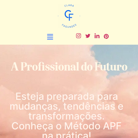
A Profissional do Futuro
Esteja preparada para
mudanças, tendências e
transformações.​
Conheça o Método APF
na prática!