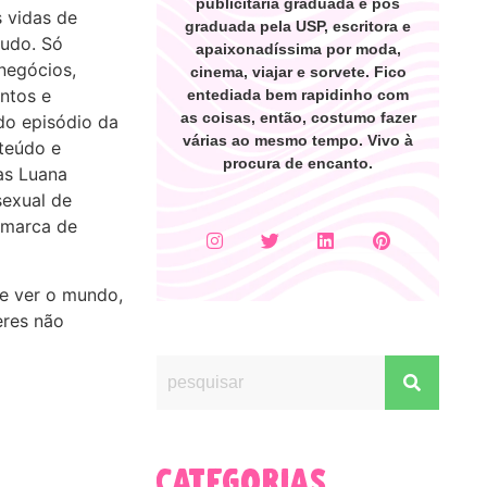
publicitária graduada e pós
 vidas de
graduada pela USP, escritora e
udo. Só
apaixonadíssima por moda,
negócios,
cinema, viajar e sorvete. Fico
untos e
entediada bem rapidinho com
as coisas, então, costumo fazer
do episódio da
várias ao mesmo tempo. Vivo à
nteúdo e
procura de encanto.
as Luana
sexual de
 (marca de
de ver o mundo,
eres não
categorias