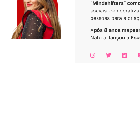
“Mindshifters” como
sociais, democratiz
pessoas para a criaç
A
pós 8 anos mapean
Natura,
lançou a Esc