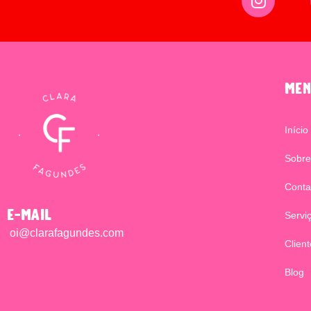
men
Início
Sobre
Conta
e-mail
Servi
oi@clarafagundes.com
Clien
Blog