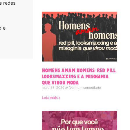
 redes
o e
Homens amam homens: red pill,
looksmaxxing e a misoginia
que virou moda
maio 27, 2026
Nenhum comentário
Leia mais »