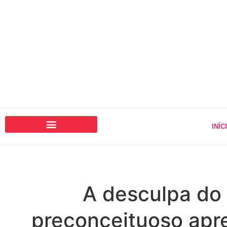
INÍC
A desculpa do
preconceituoso apr