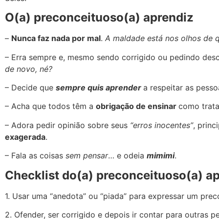
O(a) preconceituoso(a) aprendiz
–
Nunca faz nada por mal
.
A maldade está nos olhos de 
– Erra sempre e, mesmo sendo corrigido ou pedindo des
de novo, né?
– Decide que
sempre quis aprender
a respeitar as pes
– Acha que todos têm a
obrigação de ensinar
como trata
– Adora pedir opinião sobre seus
“erros inocentes”
, prin
exagerada
.
– Fala as coisas
sem pensar
… e odeia
mimimi
.
Checklist do(a) preconceituoso(a) a
1. Usar uma “anedota” ou “piada” para expressar um prec
2. Ofender, ser corrigido e depois ir contar para outras p