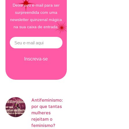
Deixe seu e-mail para ser
surpreendida com uma
newsletter quinzenal mágica
na sua caixa de entrada.
Inscreva-se
Antifeminismo:
por que tantas
mulheres
rejeitam o
feminismo?