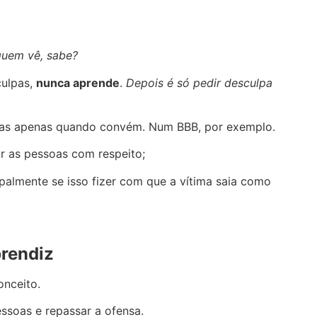
quem vê, sabe?
culpas,
nunca aprende
.
Depois é só pedir desculpa
soas apenas quando convém. Num BBB, por exemplo.
r as pessoas com respeito;
cipalmente se isso fizer com que a vítima saia como
prendiz
onceito.
essoas e repassar a ofensa.