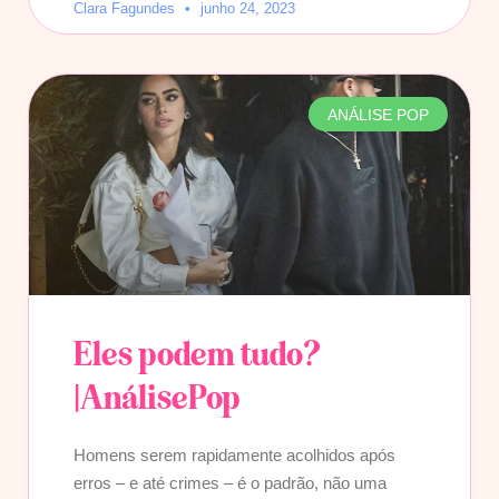
Clara Fagundes
junho 24, 2023
ANÁLISE POP
Eles podem tudo?
|AnálisePop
Homens serem rapidamente acolhidos após
erros – e até crimes – é o padrão, não uma