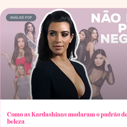
ANÁLISE POP
Como as Kardashians mudaram o padrão d
beleza