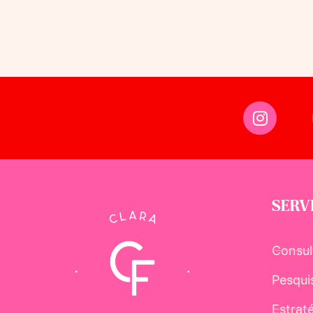
SERV
Consul
Pesqui
Estrat