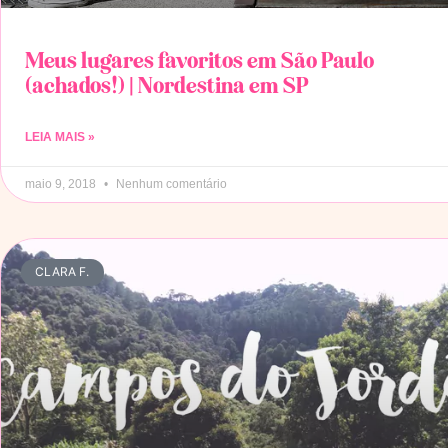
Meus lugares favoritos em São Paulo
(achados!) | Nordestina em SP
LEIA MAIS »
maio 9, 2018
Nenhum comentário
CLARA F.