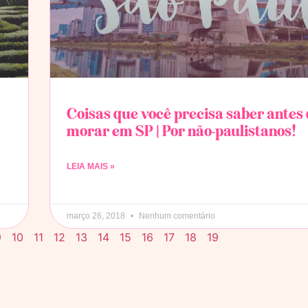
Coisas que você precisa saber antes 
morar em SP | Por não-paulistanos!
LEIA MAIS »
março 26, 2018
Nenhum comentário
9
10
11
12
13
14
15
16
17
18
19