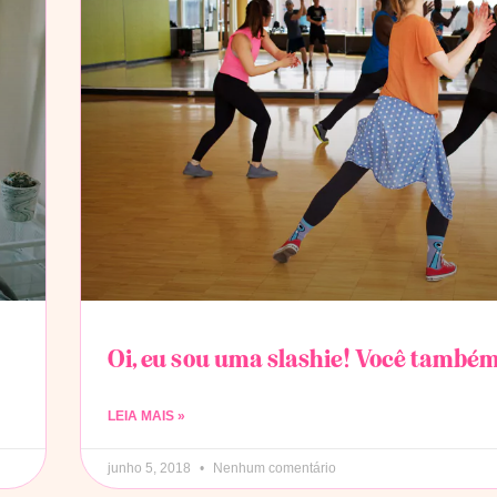
Oi, eu sou uma slashie! Você també
LEIA MAIS »
junho 5, 2018
Nenhum comentário