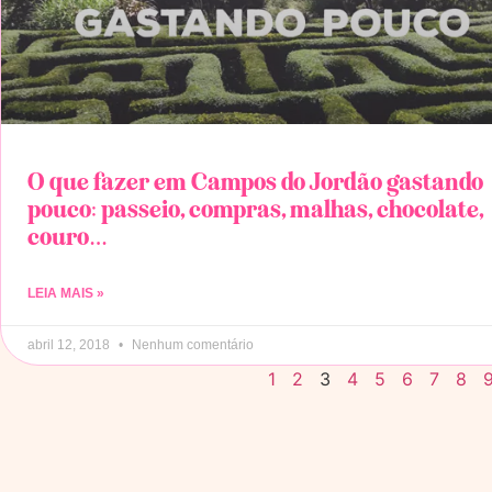
O que fazer em Campos do Jordão gastando
pouco: passeio, compras, malhas, chocolate,
couro…
LEIA MAIS »
abril 12, 2018
Nenhum comentário
1
2
3
4
5
6
7
8