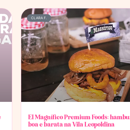
CLARA F.
e
El Magnífico Premium Foods: hambu
boa e barata na Vila Leopoldina