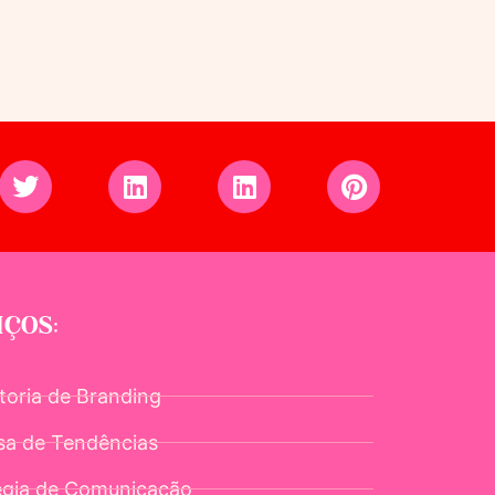
IÇOS:
toria de Branding
sa de Tendências
égia de Comunicação