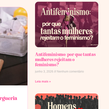
Antifeminismo: por que tantas
mulheres rejeitam o
feminismo?
junho 3, 2026
Nenhum comentário
Leia mais »
rgueria