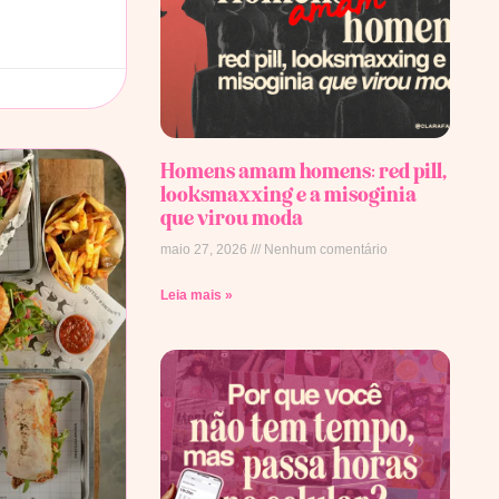
Homens amam homens: red pill,
looksmaxxing e a misoginia
que virou moda
maio 27, 2026
Nenhum comentário
Leia mais »