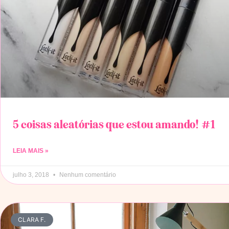
5 coisas aleatórias que estou amando! #1
LEIA MAIS »
julho 3, 2018
Nenhum comentário
CLARA F.