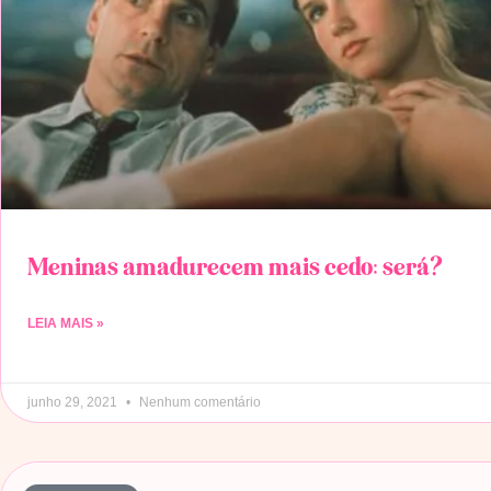
Meninas amadurecem mais cedo: será?
LEIA MAIS »
junho 29, 2021
Nenhum comentário