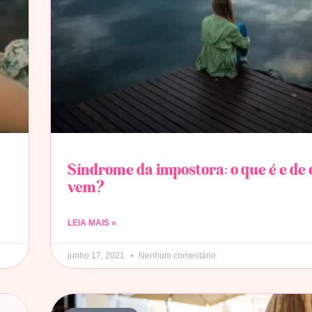
Síndrome da impostora: o que é e de
vem?
LEIA MAIS »
junho 17, 2021
Nenhum comentário