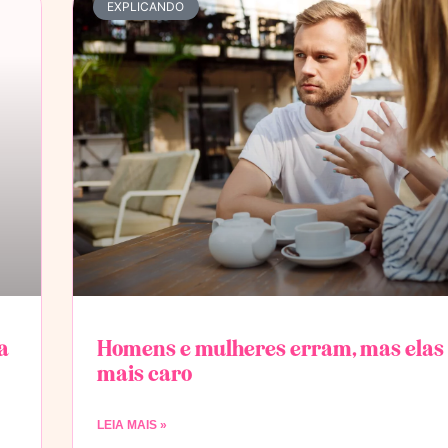
EXPLICANDO
a
Homens e mulheres erram, mas ela
mais caro
LEIA MAIS »