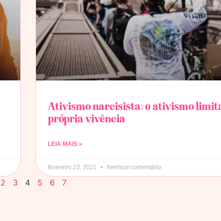
Ativismo narcisista: o ativismo limit
própria vivência
LEIA MAIS »
fevereiro 23, 2021
Nenhum comentário
2
3
4
5
6
7