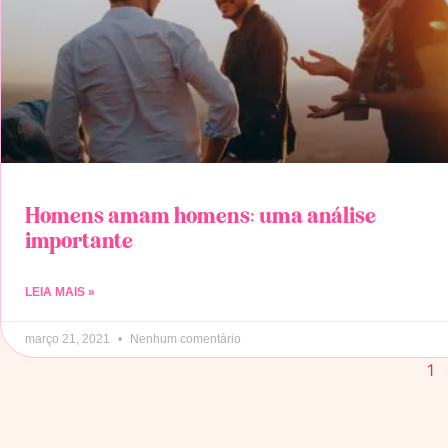
Homens amam homens: uma análise
importante
LEIA MAIS »
março 21, 2021
Nenhum comentário
1