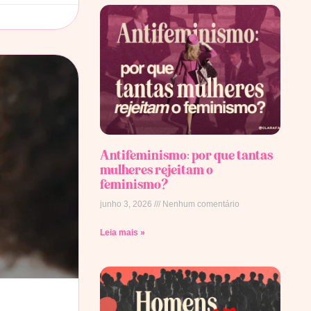
Antifeminismo: por que tantas
mulheres rejeitam o
feminismo?
junho 3, 2026
Nenhum comentário
Leia mais »