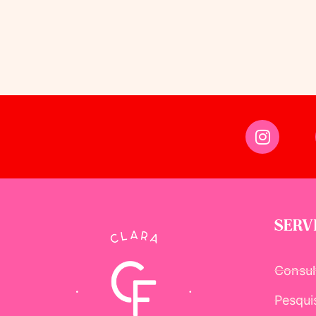
SERV
Consul
Pesqui