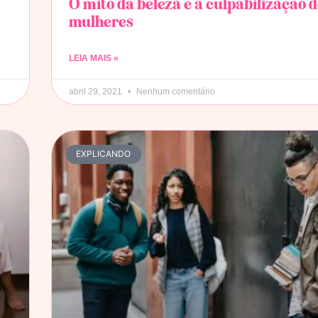
O mito da beleza e a culpabilização 
mulheres
LEIA MAIS »
abril 29, 2021
Nenhum comentário
EXPLICANDO