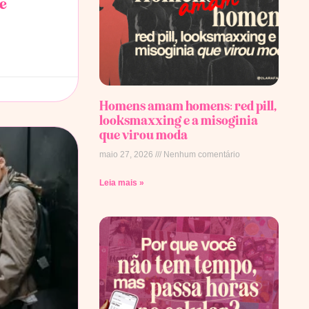
de
Homens amam homens: red pill,
looksmaxxing e a misoginia
que virou moda
maio 27, 2026
Nenhum comentário
Leia mais »