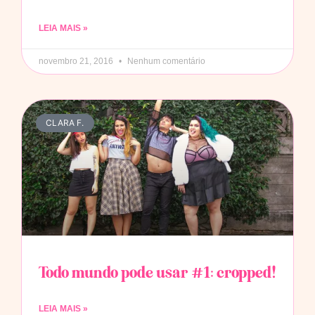
LEIA MAIS »
novembro 21, 2016
Nenhum comentário
CLARA F.
Todo mundo pode usar #1: cropped!
LEIA MAIS »