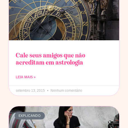
Cale seus amigos que não
acreditam em astrologia
LEIA MAIS »
setembro 13, 2015
Nenhum comentário
EXPLICANDO