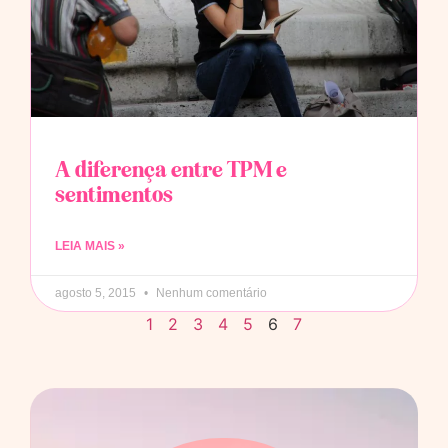
A diferença entre TPM e
sentimentos
LEIA MAIS »
agosto 5, 2015
Nenhum comentário
1
2
3
4
5
6
7