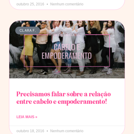
outubro 25, 2016
Nenhum comentário
CLARA F.
Precisamos falar sobre a relação
entre cabelo e empoderamento!
LEIA MAIS »
outubro 18, 2016
Nenhum comentário