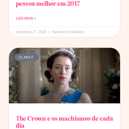
pessoa melhor em 2017
LEIA MAIS »
dezembro 27, 2016
Nenhum comentário
CLARA F.
The Crown e os machismos de cada
dia