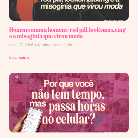
Homens amam homens: red pill, looksmaxxing
e a misoginia que virou moda
maio 27, 2026
Nenhum comentário
Leia mais »