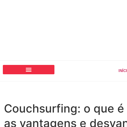
INÍC
Couchsurfing: o que é
as vantagens e desva