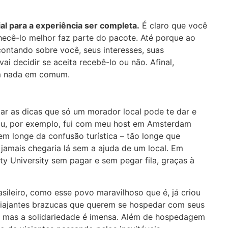
l para a experiência ser completa.
É claro que você
ecê-lo melhor faz parte do pacote. Até porque ao
 contando sobre você, seus interesses, suas
ai decidir se aceita recebê-lo ou não. Afinal,
m nada em comum.
ar as dicas que só um morador local pode te dar e
 Eu, por exemplo, fui com meu host em Amsterdam
bem longe da confusão turística – tão longe que
 jamais chegaria lá sem a ajuda de um local. Em
ity University sem pagar e sem pegar fila, graças à
asileiro, como esse povo maravilhoso que é, já criou
 viajantes brazucas que querem se hospedar com seus
r, mas a solidariedade é imensa. Além de hospedagem