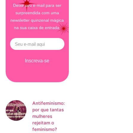
Deixe seu e-mail para ser
surpreendida com uma
newsletter quinzenal mágica
na sua caixa de entrada.
Inscreva-se
Antifeminismo:
por que tantas
mulheres
rejeitam o
feminismo?