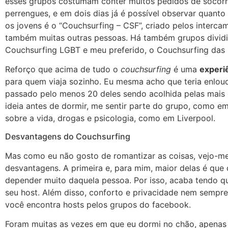
esses grupos costumam conter muitos pedidos de socorro
perrengues, e em dois dias já é possível observar quanto
os jovens é o “Couchsurfing – CSF”, criado pelos interca
também muitas outras pessoas. Há também grupos dividi
Couchsurfing LGBT e meu preferido, o Couchsurfing das 
Reforço que acima de tudo o
couchsurfing
é uma
experi
para quem viaja sozinho. Eu mesma acho que teria enlouq
passado pelo menos 20 deles sendo acolhida pelas mais
ideia antes de dormir, me sentir parte do grupo, como em
sobre a vida, drogas e psicologia, como em Liverpool.
Desvantagens do Couchsurfing
Mas como eu não gosto de romantizar as coisas, vejo-
desvantagens. A primeira e, para mim, maior delas é qu
depender muito daquela pessoa. Por isso, acaba tendo qu
seu host. Além disso, conforto e privacidade nem sempre
você encontra hosts pelos grupos do facebook.
Foram muitas as vezes em que eu dormi no chão, apenas