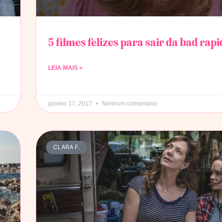
5 filmes felizes para sair da bad rap
LEIA MAIS »
janeiro 17, 2017
Nenhum comentário
CLARA F.