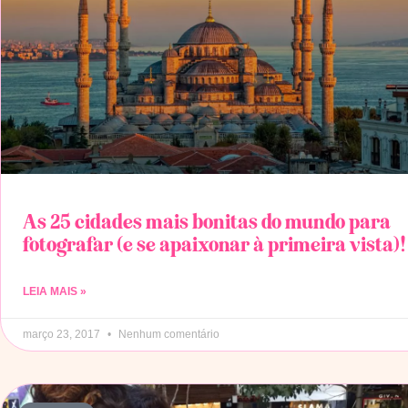
As 25 cidades mais bonitas do mundo para
fotografar (e se apaixonar à primeira vista)!
LEIA MAIS »
março 23, 2017
Nenhum comentário