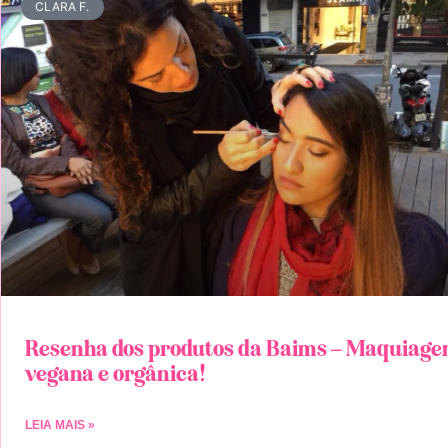
CLARA F.
Resenha dos produtos da Baims – Maquiag
vegana e orgânica!
LEIA MAIS »