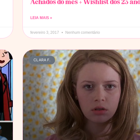
Achados do mês + Wishlist dos 23 ano
LEIA MAIS »
fevereiro 3, 2017
Nenhum comentário
CLARA F.