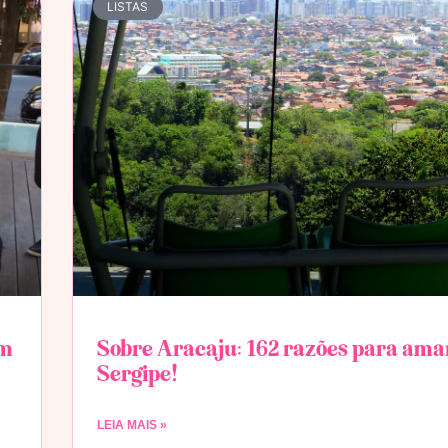
LISTAS
em
Sobre Aracaju: 162 razões para ama
Sergipe!
LEIA MAIS »