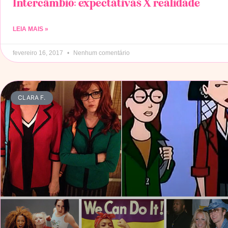
Intercâmbio: expectativas X realidade
LEIA MAIS »
fevereiro 16, 2017
Nenhum comentário
CLARA F.