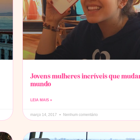
Jovens mulheres incríveis que muda
mundo
LEIA MAIS »
março 14, 2017
Nenhum comentário