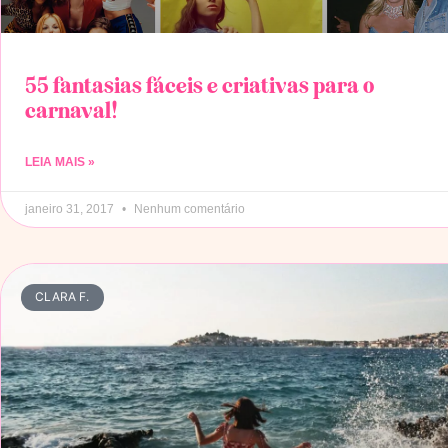
55 fantasias fáceis e criativas para o
carnaval!
LEIA MAIS »
janeiro 31, 2017
Nenhum comentário
CLARA F.