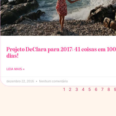
Projeto DeClara para 2017: 41 coisas em 100
dias!
LEIA MAIS »
dezembro 22, 2016
Nenhum comentário
1
2
3
4
5
6
7
8