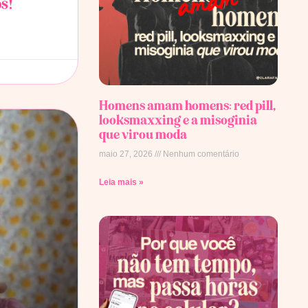
s!
Homens amam homens: red pill,
looksmaxxing e a misoginia
que virou moda
maio 27, 2026
Nenhum comentário
Leia mais »