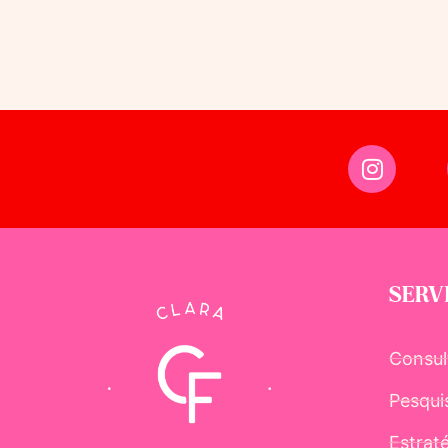
SERV
Consul
Pesqui
Estrat