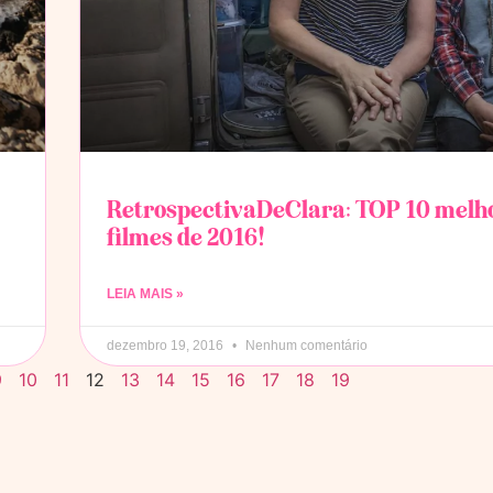
RetrospectivaDeClara: TOP 10 melh
filmes de 2016!
LEIA MAIS »
dezembro 19, 2016
Nenhum comentário
9
10
11
12
13
14
15
16
17
18
19