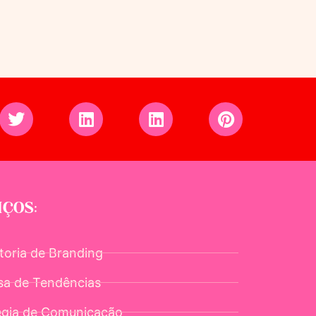
IÇOS:
toria de Branding
sa de Tendências
égia de Comunicação