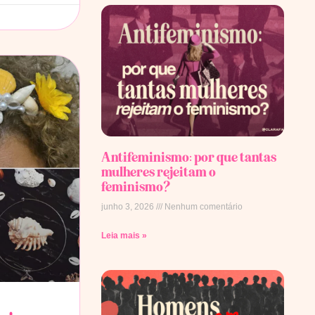
Antifeminismo: por que tantas
mulheres rejeitam o
feminismo?
junho 3, 2026
Nenhum comentário
Leia mais »