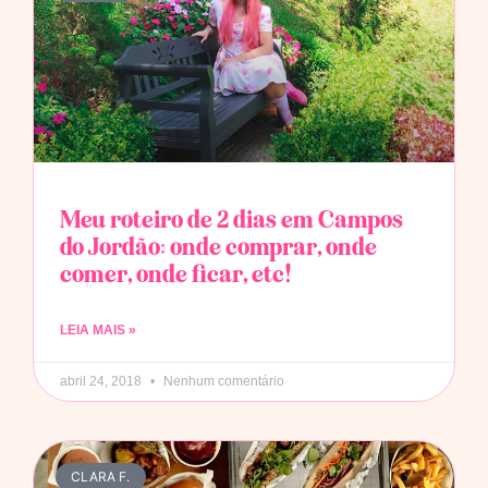
Meu roteiro de 2 dias em Campos
do Jordão: onde comprar, onde
comer, onde ficar, etc!
LEIA MAIS »
abril 24, 2018
Nenhum comentário
CLARA F.