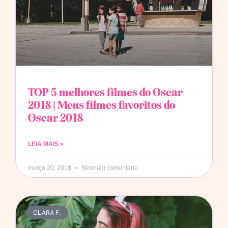
TOP 5 melhores filmes do Oscar
2018 | Meus filmes favoritos do
Oscar 2018
LEIA MAIS »
março 20, 2018
Nenhum comentário
CLARA F.