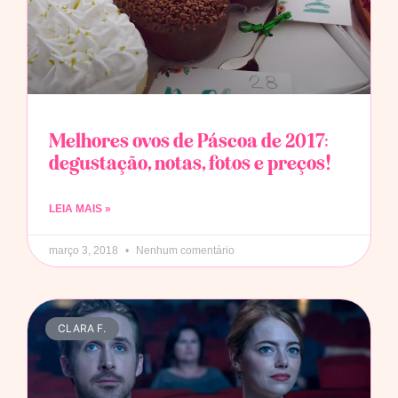
Melhores ovos de Páscoa de 2017:
degustação, notas, fotos e preços!
LEIA MAIS »
março 3, 2018
Nenhum comentário
CLARA F.