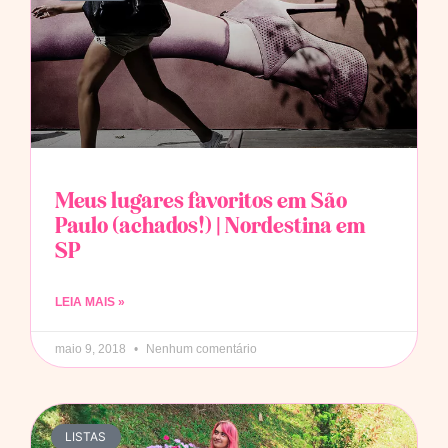
Meus lugares favoritos em São
Paulo (achados!) | Nordestina em
SP
LEIA MAIS »
maio 9, 2018
Nenhum comentário
LISTAS