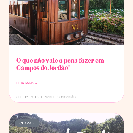
O que não vale a pena fazer em
Campos do Jordão!
LEIA MAIS »
abril 15, 2018
Nenhum comentário
CLARA F.