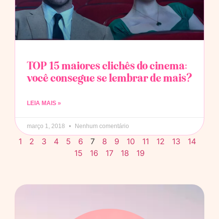
TOP 15 maiores clichês do cinema:
você consegue se lembrar de mais?
LEIA MAIS »
março 1, 2018
Nenhum comentário
1
2
3
4
5
6
7
8
9
10
11
12
13
14
15
16
17
18
19