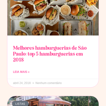
Melhores hamburguerias de São
Paulo: top 5 hamburguerias em
2018
LEIA MAIS »
abril 24, 2018
Nenhum comentário
LISTAS