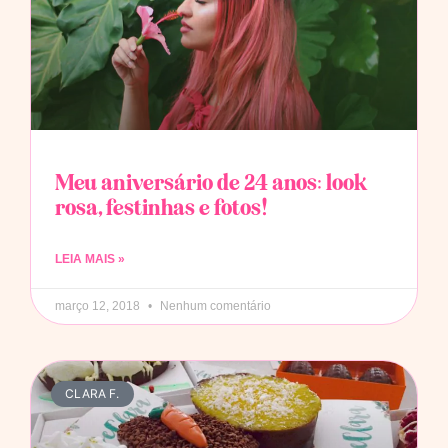
Meu aniversário de 24 anos: look
rosa, festinhas e fotos!
LEIA MAIS »
março 12, 2018
Nenhum comentário
CLARA F.