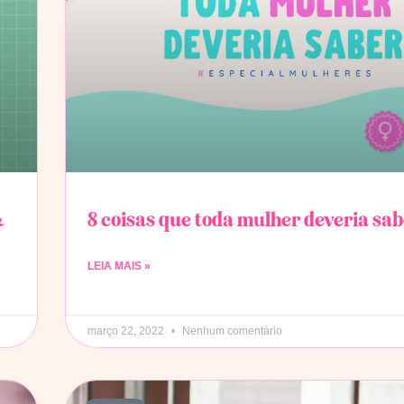
&
8 coisas que toda mulher deveria sa
LEIA MAIS »
março 22, 2022
Nenhum comentário