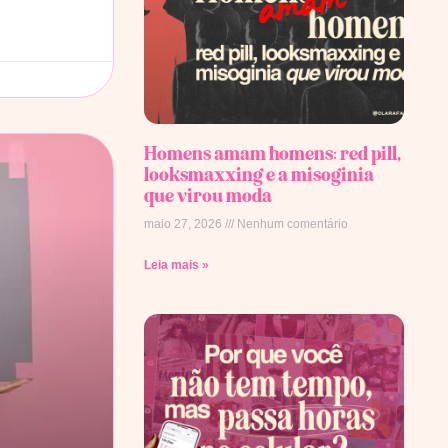
Homens amam homens: red pill,
looksmaxxing e a misoginia
que virou moda
maio 27, 2026
Nenhum comentário
Leia mais »