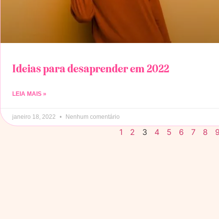
Ideias para desaprender em 2022
LEIA MAIS »
janeiro 18, 2022
Nenhum comentário
1
2
3
4
5
6
7
8