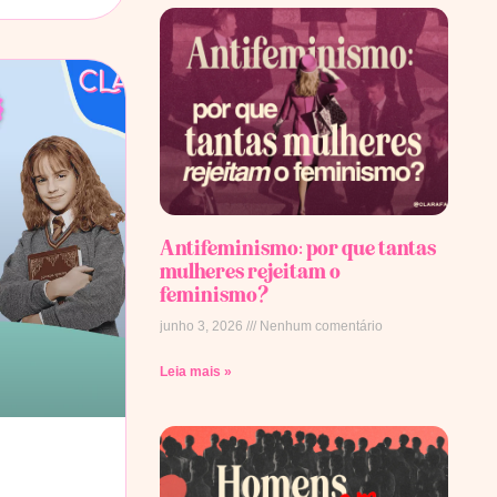
Antifeminismo: por que tantas
mulheres rejeitam o
feminismo?
junho 3, 2026
Nenhum comentário
Leia mais »