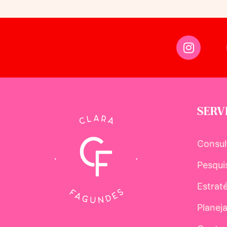
SERV
Consul
Pesqui
Estrat
Planej