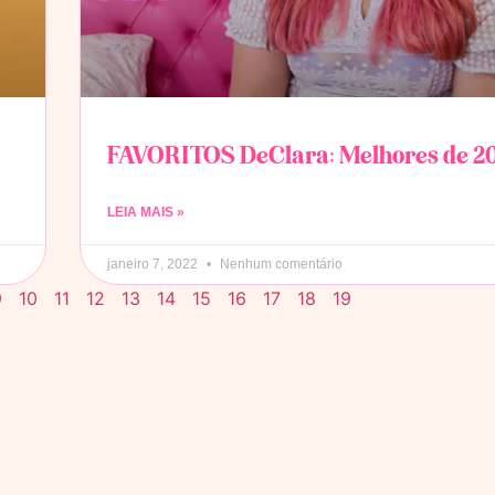
FAVORITOS DeClara: Melhores de 2
LEIA MAIS »
janeiro 7, 2022
Nenhum comentário
9
10
11
12
13
14
15
16
17
18
19