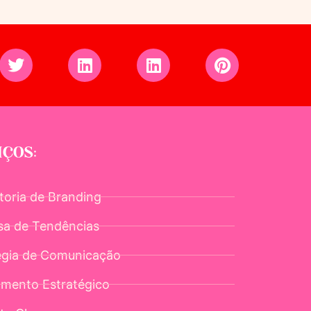
IÇOS:
toria de Branding
sa de Tendências
égia de Comunicação
amento Estratégico