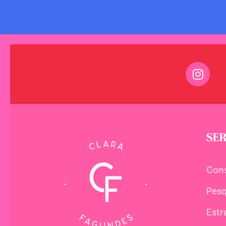
SER
Cons
Pesq
Estr