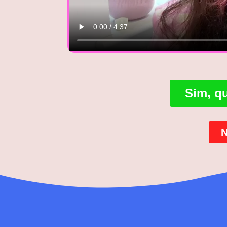
Sim, qu
N