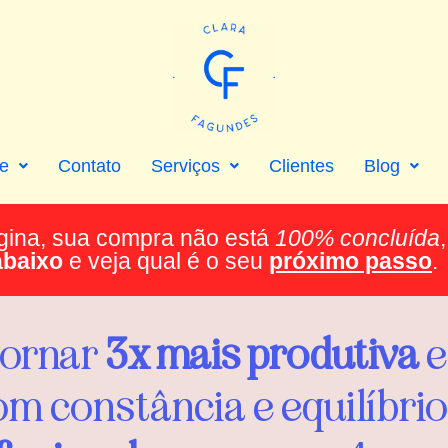
e
Contato
Serviços
Clientes
Blog
gina, sua compra não está
100% concluída
,
abaixo
e veja qual é o seu
próximo passo
.
tornar
3x mais produtiva
e
com constância e equilíbrio