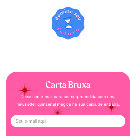
Carta Bruxa
Deixe seu e-mail para ser surpreendida com uma
newsletter quinzenal mágica na sua caixa de entrada.