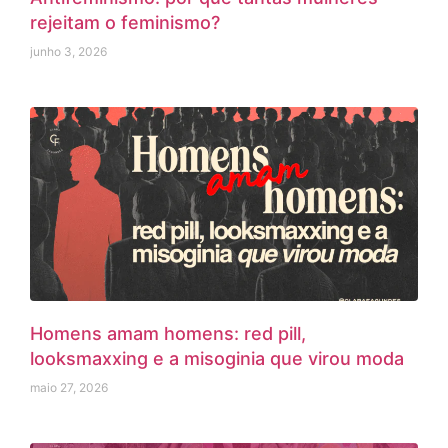
rejeitam o feminismo?
junho 3, 2026
Homens amam homens: red pill,
looksmaxxing e a misoginia que virou moda
maio 27, 2026