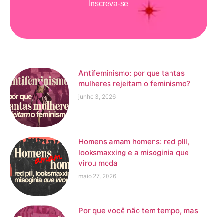
Inscreva-se
Antifeminismo: por que tantas
mulheres rejeitam o feminismo?
junho 3, 2026
Homens amam homens: red pill,
looksmaxxing e a misoginia que
virou moda
maio 27, 2026
Por que você não tem tempo, mas