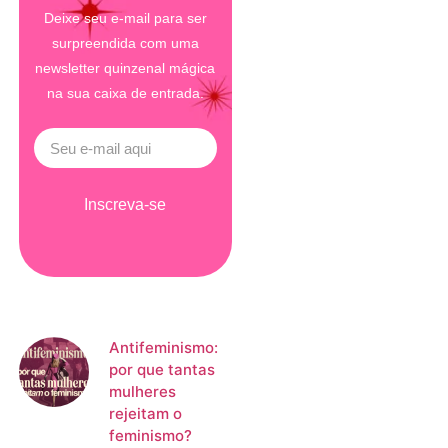
Deixe seu e-mail para ser
surpreendida com uma
newsletter quinzenal mágica
na sua caixa de entrada.
Inscreva-se
Antifeminismo:
por que tantas
mulheres
rejeitam o
feminismo?