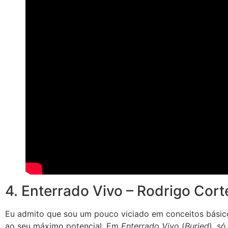
4. Enterrado Vivo – Rodrigo Cort
Eu admito que sou um pouco viciado em conceitos bási
ao seu máximo potencial. Em
Enterrado Vivo
(
Buried
), s