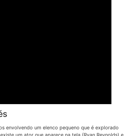
és
cos envolvendo um elenco pequeno que é explorado
ó existe um ator que aparece na tela (Ryan Reynolds) e