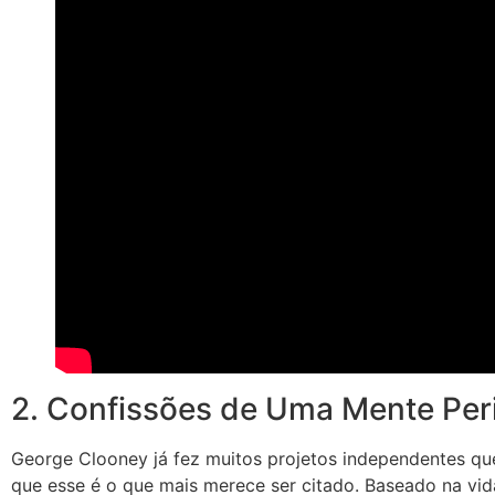
2. Confissões de Uma Mente Per
George Clooney já fez muitos projetos independentes q
que esse é o que mais merece ser citado. Baseado na vi