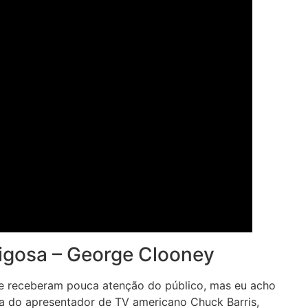
igosa – George Clooney
ue receberam pouca atenção do público, mas eu acho
da do apresentador de TV americano Chuck Barris,