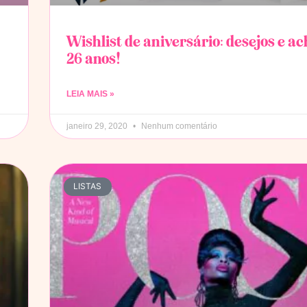
Wishlist de aniversário: desejos e a
26 anos!
LEIA MAIS »
janeiro 29, 2020
Nenhum comentário
LISTAS