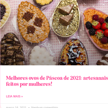
Melhores ovos de Páscoa de 2021: artesanais
feitos por mulheres!
LEIA MAIS »
março 16, 2021
Nenhum comentário