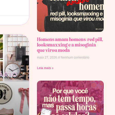
Homens amam homens: red pill,
looksmaxxing e a misoginia
que virou moda
maio 27, 2026
Nenhum comentário
Leia mais »