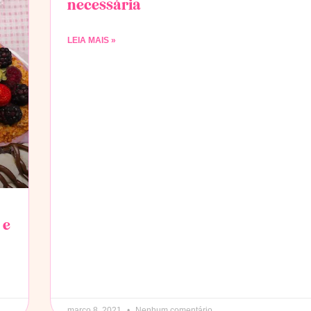
necessária
LEIA MAIS »
 e
março 8, 2021
Nenhum comentário