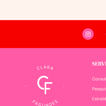
SERV
Consul
Pesqui
Estrat