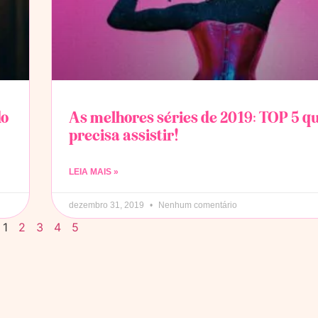
do
As melhores séries de 2019: TOP 5 q
precisa assistir!
LEIA MAIS »
dezembro 31, 2019
Nenhum comentário
1
2
3
4
5