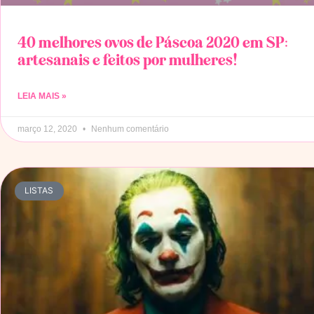
40 melhores ovos de Páscoa 2020 em SP:
artesanais e feitos por mulheres!
LEIA MAIS »
março 12, 2020
Nenhum comentário
LISTAS