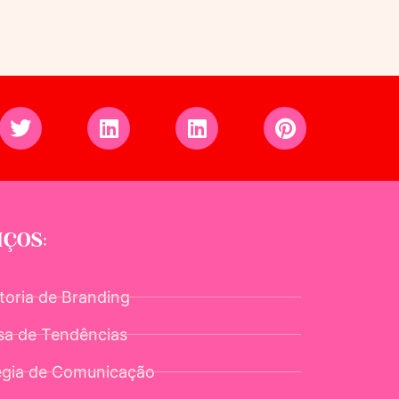
IÇOS:
toria de Branding
sa de Tendências
égia de Comunicação