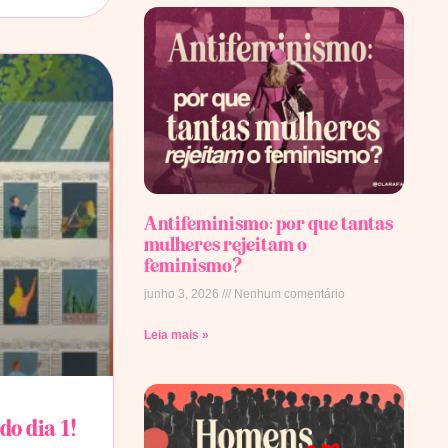
Antifeminismo: por que tantas
mulheres rejeitam o
feminismo?
junho 3, 2026
Nenhum comentário
Leia mais »
o dia 1!