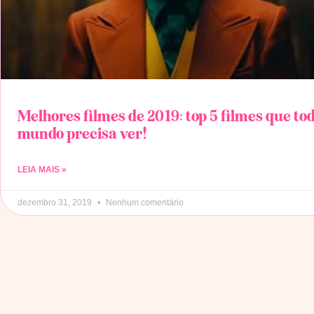
Melhores filmes de 2019: top 5 filmes que to
mundo precisa ver!
LEIA MAIS »
dezembro 31, 2019
Nenhum comentário