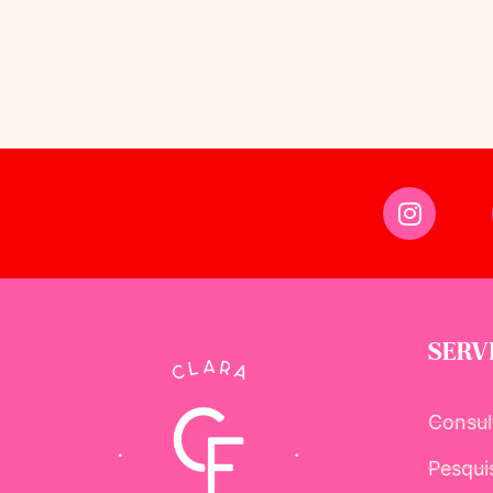
SERV
Consul
Pesqui