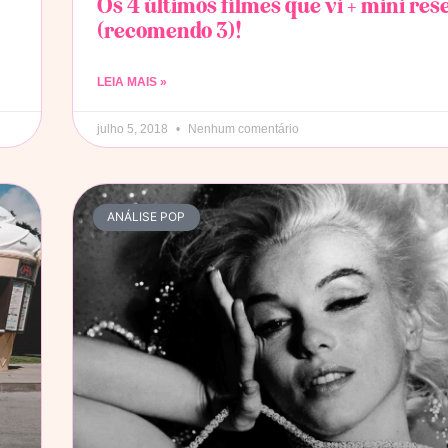
Os 4 últimos filmes que vi + mini re
(recomendo 3)!
LEIA MAIS »
julho 5, 2018
Nenhum comentário
ANÁLISE POP