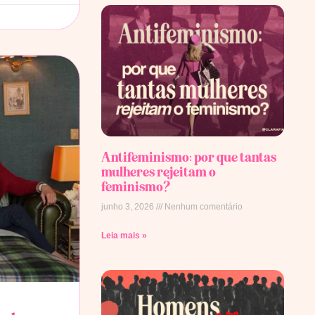
Antifeminismo: por que tantas
mulheres rejeitam o
feminismo?
junho 3, 2026
Nenhum comentário
Leia mais »