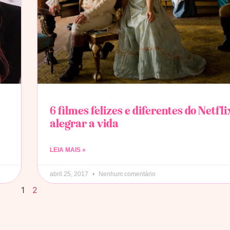
6 filmes felizes e diferentes do Netfl
alegrar a vida
LEIA MAIS »
abril 25, 2017
Nenhum comentário
1
2