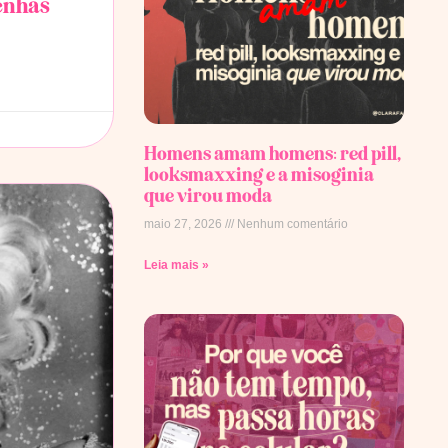
senhas
Homens amam homens: red pill,
looksmaxxing e a misoginia
que virou moda
maio 27, 2026
Nenhum comentário
Leia mais »