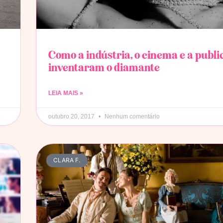
Como a indústria, o cinema e a publi
inventaram o diamante
LEIA MAIS »
outubro 20, 2017
Nenhum comentário
CLARA F.