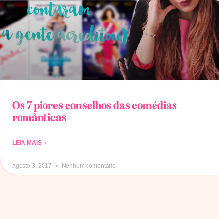
Os 7 piores conselhos das comédias
românticas
LEIA MAIS »
agosto 3, 2017
Nenhum comentário