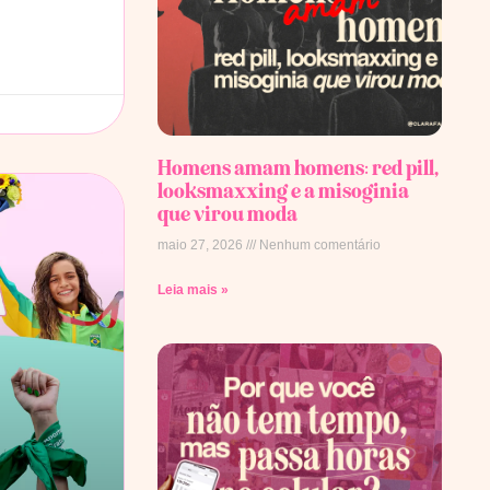
Homens amam homens: red pill,
looksmaxxing e a misoginia
que virou moda
maio 27, 2026
Nenhum comentário
Leia mais »