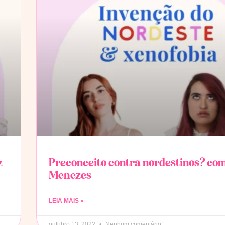
z
Preconceito contra nordestinos? co
Menezes
LEIA MAIS »
outubro 13, 2022
Nenhum comentário