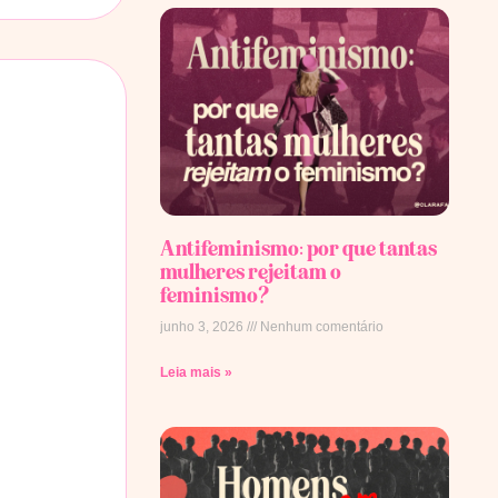
Antifeminismo: por que tantas
mulheres rejeitam o
feminismo?
junho 3, 2026
Nenhum comentário
Leia mais »