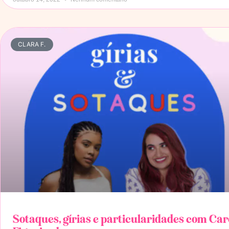
CLARA F.
Sotaques, gírias e particularidades com Car