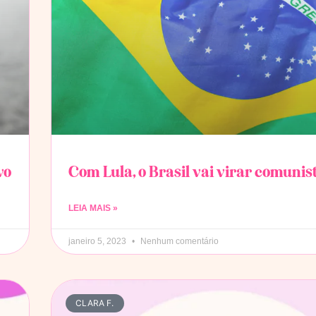
vo
Com Lula, o Brasil vai virar comunis
LEIA MAIS »
janeiro 5, 2023
Nenhum comentário
CLARA F.