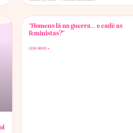
“Homens lá na guerra… e cadê as
feministas?”
LEIA MAIS »
ol