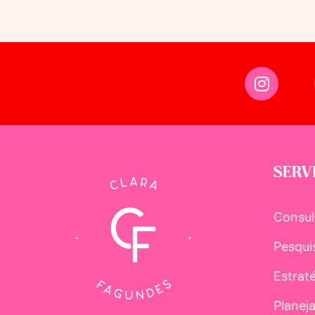
SERV
Consul
Pesqui
Estrat
Planej