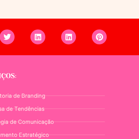
IÇOS:
toria de Branding
sa de Tendências
égia de Comunicação
amento Estratégico