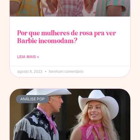
Por que mulheres de rosa pra ver
Barbie incomodam?
LEIA MAIS »
agosto 8, 2023
Nenhum comentário
ANÁLISE POP