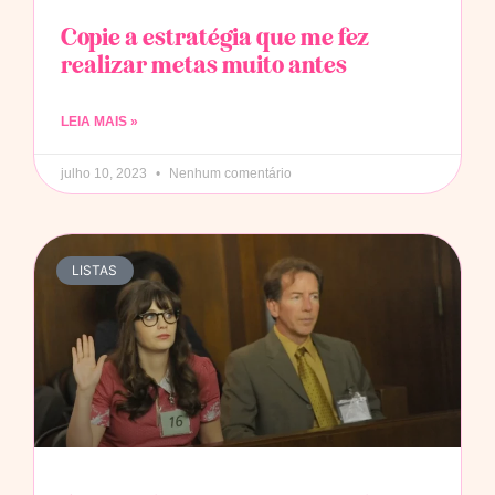
Copie a estratégia que me fez
realizar metas muito antes
LEIA MAIS »
julho 10, 2023
Nenhum comentário
LISTAS