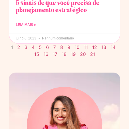
5 sinais de que você precisa de
planejamento estratégico
LEIA MAIS »
julho 6, 2023
Nenhum comentário
1
2
3
4
5
6
7
8
9
10
11
12
13
14
15
16
17
18
19
20
21