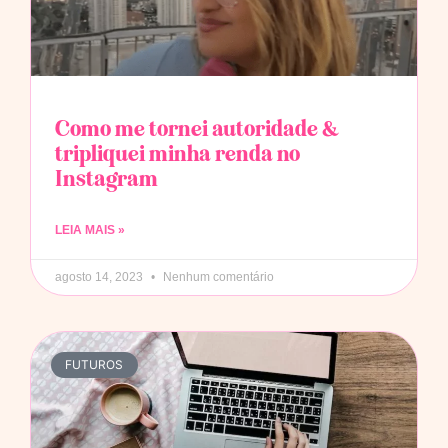
Como me tornei autoridade &
tripliquei minha renda no
Instagram
LEIA MAIS »
agosto 14, 2023
Nenhum comentário
FUTUROS