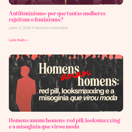
Antifeminismo: por que tantas mulheres
rejeitam o feminismo?
junho 3, 2026
Nenhum comentário
Leia mais »
Homens amam homens: red pill, looksmaxxing
e a misoginia que virou moda